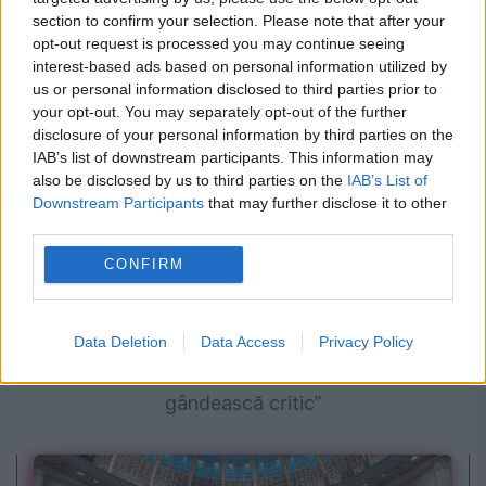
fost identificate
section to confirm your selection. Please note that after your
opt-out request is processed you may continue seeing
interest-based ads based on personal information utilized by
us or personal information disclosed to third parties prior to
your opt-out. You may separately opt-out of the further
disclosure of your personal information by third parties on the
IAB’s list of downstream participants. This information may
also be disclosed by us to third parties on the
IAB’s List of
Downstream Participants
that may further disclose it to other
third parties.
CONFIRM
POLITICA
Un nou proiect dubios al Nataliei Morari. O
Data Deletion
Data Access
Privacy Policy
echipă pro-rusă vrea să înveţe jurnaliştii „să
gândească critic”