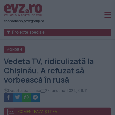
Știri
naționale
coordonare@evzgroup.ro
și
▼ Proiecte speciale
internaționale
|
MONDEN
România
Vedeta TV, ridiculizată la
-
Chișinău. A refuzat să
Evenimentul
vorbească în rusă
Zilei
Dosofteea Lainici
27 ianuarie 2024, 09:11
COMENTEAZĂ ȘTIREA