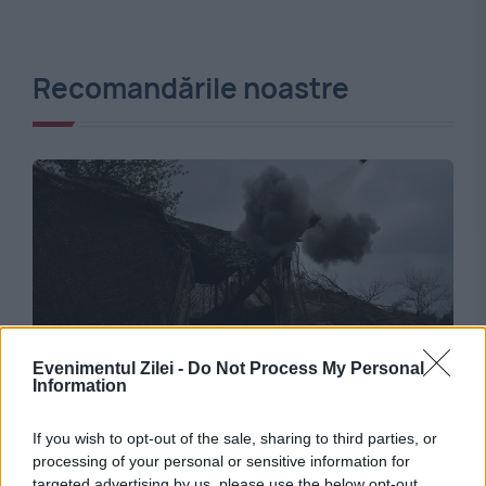
Recomandările noastre
Evenimentul Zilei -
Do Not Process My Personal
INTERNATIONAL
Information
Volodimir Zelenski anunță operațiuni speciale
If you wish to opt-out of the sale, sharing to third parties, or
împotriva industriei militare ruse. Ce ținte au
processing of your personal or sensitive information for
targeted advertising by us, please use the below opt-out