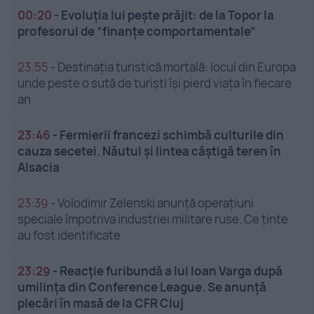
00:20
-
Evoluția lui pește prăjit: de la Topor la
profesorul de ”finanțe comportamentale”
23:55
-
Destinația turistică mortală: locul din Europa
unde peste o sută de turiști își pierd viața în fiecare
an
23:46
-
Fermierii francezi schimbă culturile din
cauza secetei. Năutul și lintea câștigă teren în
Alsacia
23:39
-
Volodimir Zelenski anunță operațiuni
speciale împotriva industriei militare ruse. Ce ținte
au fost identificate
23:29
-
Reacție furibundă a lui Ioan Varga după
umilința din Conference League. Se anunță
plecări în masă de la CFR Cluj