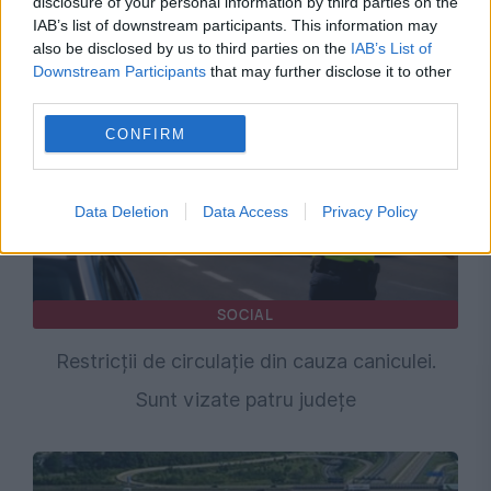
disclosure of your personal information by third parties on the
Recomandările noastre
IAB’s list of downstream participants. This information may
also be disclosed by us to third parties on the
IAB’s List of
Downstream Participants
that may further disclose it to other
third parties.
CONFIRM
Data Deletion
Data Access
Privacy Policy
SOCIAL
Restricții de circulație din cauza caniculei.
Sunt vizate patru județe