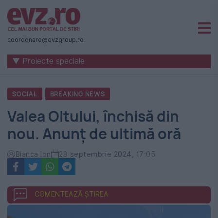
Știri
naționale
coordonare@evzgroup.ro
și
▼ Proiecte speciale
internaționale
|
SOCIAL
BREAKING NEWS
România
Valea Oltului, închisă din
-
nou. Anunț de ultimă oră
Evenimentul
Zilei
Bianca Ion
28 septembrie 2024, 17:05
COMENTEAZĂ ȘTIREA