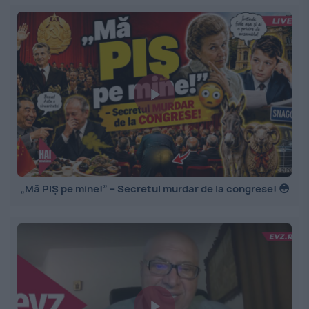
„Mă PIȘ pe mine!” – Secretul murdar de la congrese! 😳