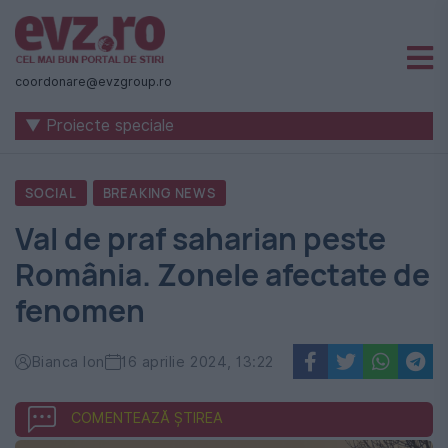
Știri
naționale
coordonare@evzgroup.ro
și
▼ Proiecte speciale
internaționale
|
SOCIAL
BREAKING NEWS
România
Val de praf saharian peste
-
România. Zonele afectate de
Evenimentul
fenomen
Zilei
Bianca Ion
16 aprilie 2024, 13:22
COMENTEAZĂ ȘTIREA