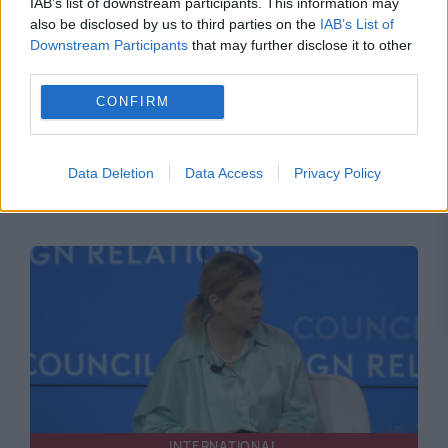
IAB’s list of downstream participants. This information may
also be disclosed by us to third parties on the
IAB’s List of
Downstream Participants
that may further disclose it to other
third parties.
INTERNATIONAL
CONFIRM
Volodimir Zelenski anunță operațiuni speciale
împotriva industriei militare ruse. Ce ținte au
Data Deletion
Data Access
Privacy Policy
fost identificate
INTERNATIONAL