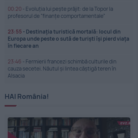
00:20
-
Evoluția lui pește prăjit: de la Topor la
profesorul de ”finanțe comportamentale”
23:55
-
Destinația turistică mortală: locul din
Europa unde peste o sută de turiști își pierd viața
în fiecare an
23:46
-
Fermierii francezi schimbă culturile din
cauza secetei. Năutul și lintea câștigă teren în
Alsacia
HAI România!