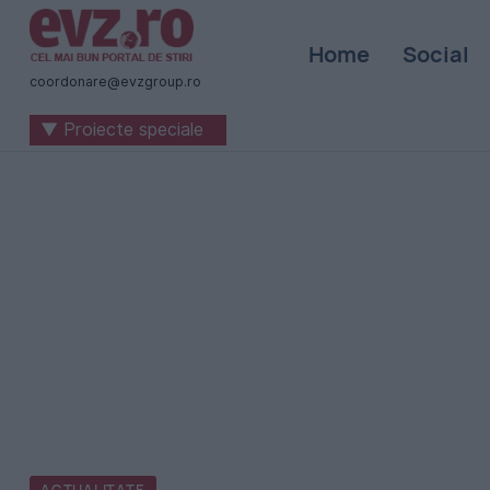
Știri
Home
Social
naționale
coordonare@evzgroup.ro
și
▼ Proiecte speciale
internaționale
|
România
-
Evenimentul
Zilei