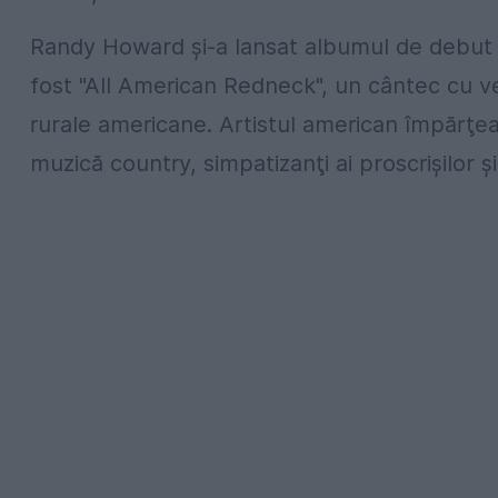
Randy Howard şi-a lansat albumul de debut în
fost "All American Redneck", un cântec cu ver
rurale americane. Artistul american împărţea 
muzică country, simpatizanţi ai proscrişilor ş