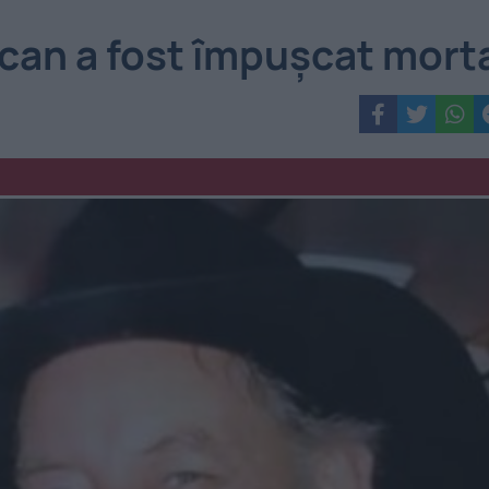
can a fost împuşcat mort