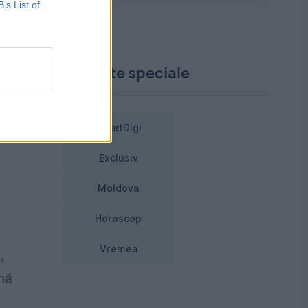
B’s List of
Proiecte speciale
ă
SmartDigi
Exclusiv
Moldova
Horoscop
Vremea
,
nă