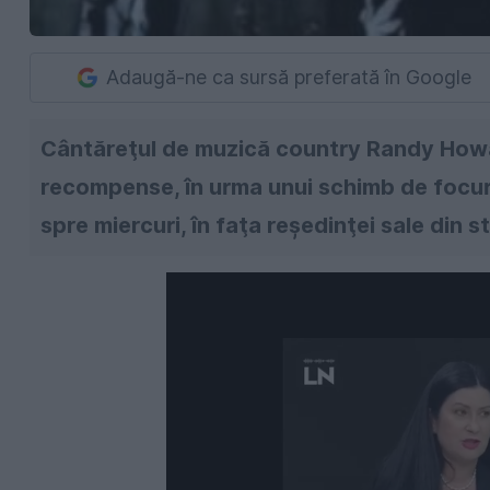
Adaugă-ne ca sursă preferată în Google
Cântăreţul de muzică country Randy Howa
recompense, în urma unui schimb de focuri
spre miercuri, în faţa reşedinţei sale din 