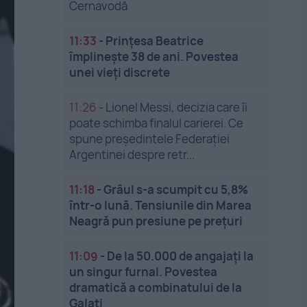
Cernavodă
11:33
-
Prințesa Beatrice
împlinește 38 de ani. Povestea
unei vieți discrete
11:26
-
Lionel Messi, decizia care îi
poate schimba finalul carierei. Ce
spune președintele Federației
Argentinei despre retr...
11:18
-
Grâul s-a scumpit cu 5,8%
într-o lună. Tensiunile din Marea
Neagră pun presiune pe prețuri
11:09
-
De la 50.000 de angajați la
un singur furnal. Povestea
dramatică a combinatului de la
Galați