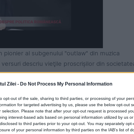
un pionier al subgenului "outlaw" din muzica
versuri descriu vieţile proscrişilor din societate
te de acuzare formulate de procurori pe numele
 în stare de ebrietate, injurii aduse forţelor de
l Zilei -
Do Not Process My Personal Information
tru consumul de droguri, port ilegal de armă în
to opt-out of the sale, sharing to third parties, or processing of your per
ului după suspendarea permisului, precizează
formation for targeted advertising by us, please use the below opt-out s
r selection. Please note that after your opt-out request is processed y
ille, realatează mediafax.ro.
eing interest-based ads based on personal information utilized by us or
disclosed to third parties prior to your opt-out. You may separately opt-
losure of your personal information by third parties on the IAB’s list of
sit recent de la o audiere în faţa unui judecăto