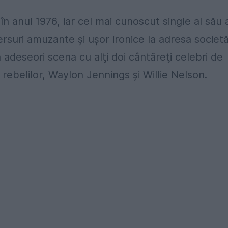
 anul 1976, iar cel mai cunoscut single al său 
suri amuzante şi uşor ironice la adresa societăţ
adeseori scena cu alţi doi cântăreţi celebri de
i rebelilor, Waylon Jennings şi Willie Nelson.