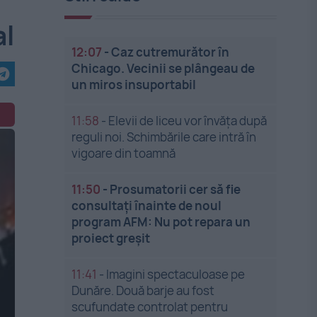
al
12:07
-
Caz cutremurător în
Chicago. Vecinii se plângeau de
un miros insuportabil
11:58
-
Elevii de liceu vor învăța după
reguli noi. Schimbările care intră în
vigoare din toamnă
11:50
-
Prosumatorii cer să fie
consultați înainte de noul
program AFM: Nu pot repara un
proiect greșit
11:41
-
Imagini spectaculoase pe
Dunăre. Două barje au fost
scufundate controlat pentru