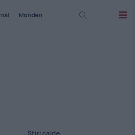
onal
Monden
Stiri calde