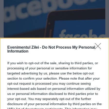
Evenimentul Zilei -
Do Not Process My Personal
Information
Mare atenție la ce postați pe
If you wish to opt-out of the sale, sharing to third parties, or
Facebook! Ce i-a făcut Poliția unui
processing of your personal or sensitive information for
bărbat care a postat un mesaj pe
targeted advertising by us, please use the below opt-out
section to confirm your selection. Please note that after your
rețeaua de socializare
opt-out request is processed you may continue seeing
interest-based ads based on personal information utilized by
19 MARTIE 2018
us or personal information disclosed to third parties prior to
your opt-out. You may separately opt-out of the further
Un bărbat a fost amendat, după ce a
disclosure of your personal information by third parties on the
IAB’s list of downstream participants. This information may