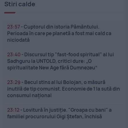
Stiri calde
23:57
-
Cuptorul din istoria Pământului.
Perioada în care pe planetă a fost mai cald ca
niciodată
23:40
-
Discursul tip "fast-food spiritual" al lui
Sadhguru la UNTOLD, critici dure: „O
spiritualitate New Age fără Dumnezeu”
23:29
-
Becul stins al lui Bolojan, o măsură
inutilă de tip comunist. Economie de 1 la sută din
consumul național
23:12
-
Lovitură în justiție. "Groapa cu bani" a
familiei procurorului Gigi Ștefan, închisă