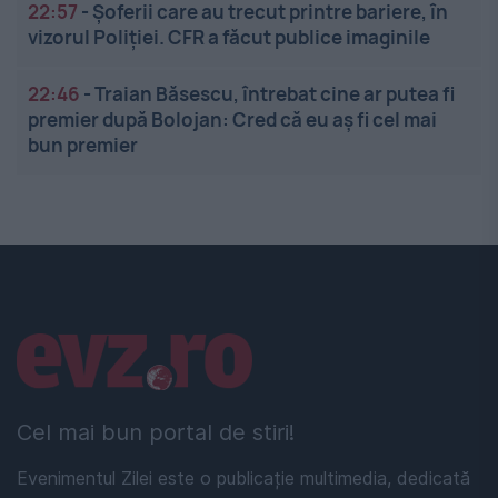
22:57
-
Șoferii care au trecut printre bariere, în
vizorul Poliției. CFR a făcut publice imaginile
22:46
-
Traian Băsescu, întrebat cine ar putea fi
premier după Bolojan: Cred că eu aș fi cel mai
bun premier
Linkuri utile
Cel mai bun portal de stiri!
Evenimentul Zilei este o publicație multimedia, dedicată