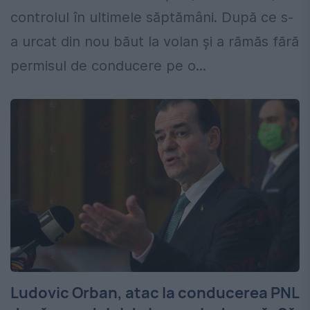
controlul în ultimele săptămâni. După ce s-
a urcat din nou băut la volan și a rămăs fără
permisul de conducere pe o...
Ludovic Orban, atac la conducerea PNL