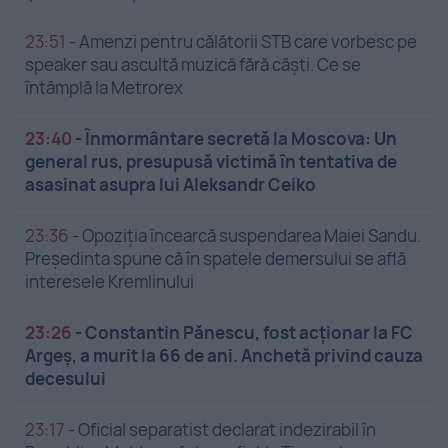
23:51
-
Amenzi pentru călătorii STB care vorbesc pe
speaker sau ascultă muzică fără căști. Ce se
întâmplă la Metrorex
23:40
-
Înmormântare secretă la Moscova: Un
general rus, presupusă victimă în tentativa de
asasinat asupra lui Aleksandr Ceiko
23:36
-
Opoziția încearcă suspendarea Maiei Sandu.
Președinta spune că în spatele demersului se află
interesele Kremlinului
23:26
-
Constantin Pănescu, fost acționar la FC
Argeș, a murit la 66 de ani. Anchetă privind cauza
decesului
23:17
-
Oficial separatist declarat indezirabil în