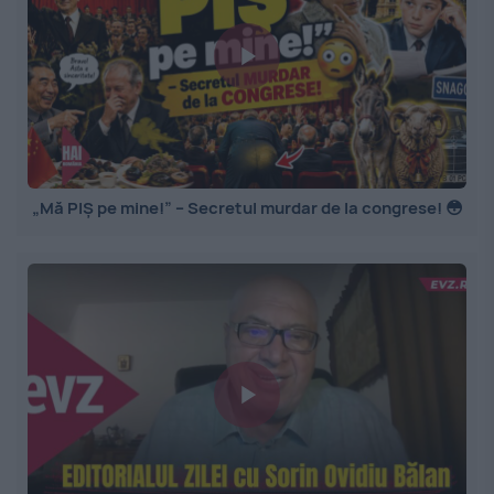
„Mă PIȘ pe mine!” – Secretul murdar de la congrese! 😳