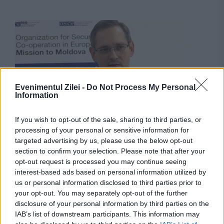
Evenimentul Zilei -
Do Not Process My Personal
Information
INTERNATIONAL
If you wish to opt-out of the sale, sharing to third parties, or
processing of your personal or sensitive information for
Oficial separatist declarat indezirabil în
targeted advertising by us, please use the below opt-out
section to confirm your selection. Please note that after your
Republica Moldova, fotografiat la Tiraspol.
opt-out request is processed you may continue seeing
interest-based ads based on personal information utilized by
Autoritățile verifică situația
us or personal information disclosed to third parties prior to
your opt-out. You may separately opt-out of the further
disclosure of your personal information by third parties on the
IAB’s list of downstream participants. This information may