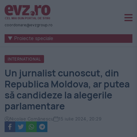
Știri
naționale
coordonare@evzgroup.ro
și
▼ Proiecte speciale
internaționale
|
INTERNATIONAL
România
Un jurnalist cunoscut, din
-
Republica Moldova, ar putea
Evenimentul
să candideze la alegerile
Zilei
parlamentare
Nicolae Comănescu
15 iulie 2024, 20:29