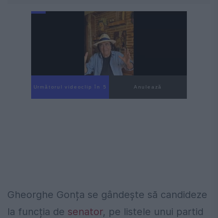
Următorul videoclip în 4
Anulează
Gheorghe Gonța se gândește să candideze
la funcția de
senator
, pe listele unui partid