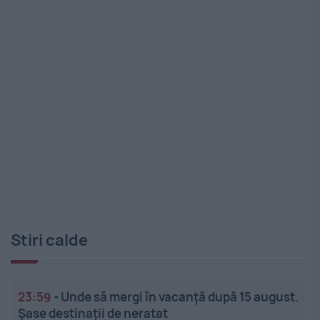
Stiri calde
23:59
-
Unde să mergi în vacanță după 15 august.
Șase destinații de neratat