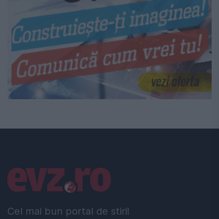
Linkuri utile
Cel mai bun portal de stiri!