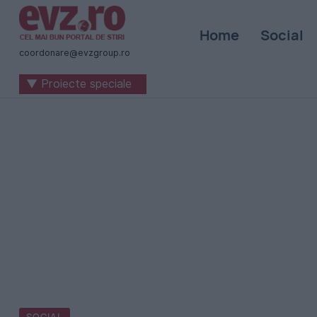
Știri
Home
Social
naționale
coordonare@evzgroup.ro
și
▼ Proiecte speciale
internaționale
|
România
-
Evenimentul
Zilei