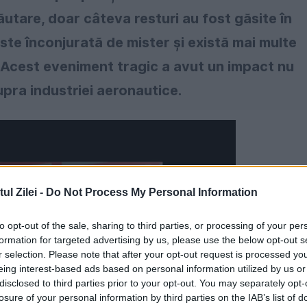
ăutare, doar câteva resturi au fost găsite în
 este înconjurată de mister și există mai multe
d. Acest eveniment tragic a avut un impact nu
supra industriei aeronautice.
l Zilei -
Do Not Process My Personal Information
to opt-out of the sale, sharing to third parties, or processing of your per
formation for targeted advertising by us, please use the below opt-out s
r selection. Please note that after your opt-out request is processed y
eing interest-based ads based on personal information utilized by us or
disclosed to third parties prior to your opt-out. You may separately opt-
losure of your personal information by third parties on the IAB’s list of