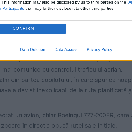
. This information may also be disclosed by us to third parties on the
IA
Participants
that may further disclose it to other third parties.
CONFIRM
e fără urmă
 ora 00:41, ora locală, de pe Aeroportul
Data Deletion
Data Access
Privacy Policy
ă ajungă la Beijing la ora 06:30. După aproxima
mai comunice cu controlul traficului aerian.
calm din partea copilotului, în care spunea noap
a a deviat inexplicabil de la ruta planificată ș
tectat un avion, chiar Boeingul 777-200ER, care 
zboare în direcția opusă rutei sale inițiale.