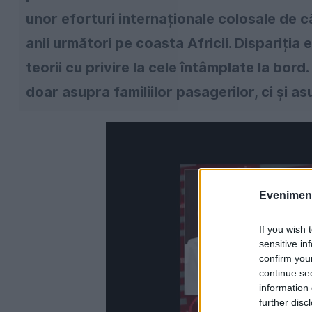
unor eforturi internaționale colosale de c
anii următori pe coasta Africii. Dispariția
teorii cu privire la cele întâmplate la bor
doar asupra familiilor pasagerilor, ci și a
Evenimentu
If you wish 
sensitive in
confirm you
continue se
information 
further disc