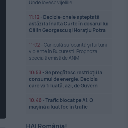
Unde lovesc vijeliile
11:12
-
Decizie-cheie așteptată
astăzi la Înalta Curte în dosarul lui
Călin Georgescu și Horațiu Potra
11:02
-
Caniculă sufocantă și furtuni
violente în București. Prognoza
specială emisă de ANM
10:53
-
Se pregătesc restricții la
consumul de energie. Decizia
care va fi luată, azi, de Guvern
10:46
-
Trafic blocat pe A1. O
mașină a luat foc în trafic
HAI România!