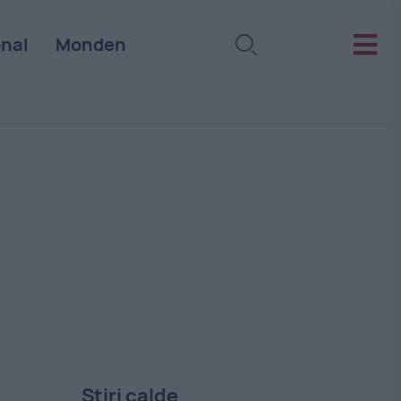
onal
Monden
Stiri calde