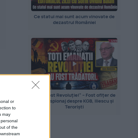
Ce statui mai sunt acum vinovate de
dezastrul României
„Nu a fost Revoluție!” – Fost ofițer de
contraspionaj despre KGB, Iliescu și
sonal or
Teroriști
ection to
ou may
 personal
out of the
 downstream