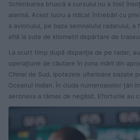
Schimbarea bruscă a cursului nu a fost însoț
alarmă. Acest lucru a ridicat întrebări cu pri
a avionului, pe baza semnalului radarului, a
află la sute de kilometri depărtare de traseul
La scurt timp după dispariția de pe radar, a
operațiune de căutare în zona mării din aprop
Chinei de Sud. Ipotezele ulterioare bazate pe
Oceanul Indian. În ciuda numeroaselor țări im
aeronava a rămas de negăsit. Eforturile au co