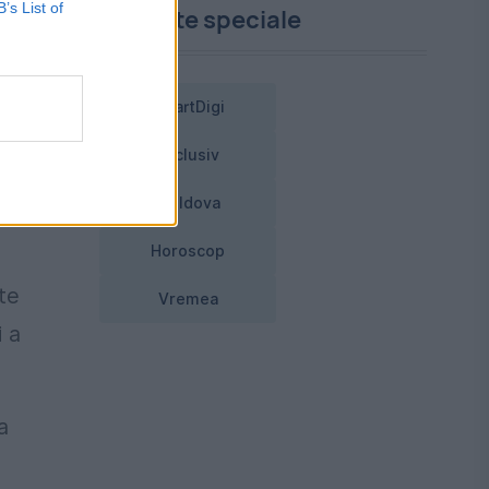
B’s List of
Proiecte speciale
SmartDigi
Exclusiv
Moldova
tiv
Horoscop
te
Vremea
i a
a