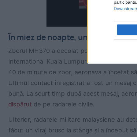
participants
Downstream 
În miez de noapte, un avion dispar
Zborul MH370 a decolat pe 8 martie 2014, la
Internațional Kuala Lumpur. Acesta trebuia s
40 de minute de zbor, aeronava a încetat să 
Ultimul contact înregistrat a fost un mesaj 
bună. La scurt timp după acest mesaj, aeronav
dispărut
de pe radarele civile.
Ulterior, radarele militare malaysiene au de
făcut un viraj brusc la stânga și a început să 