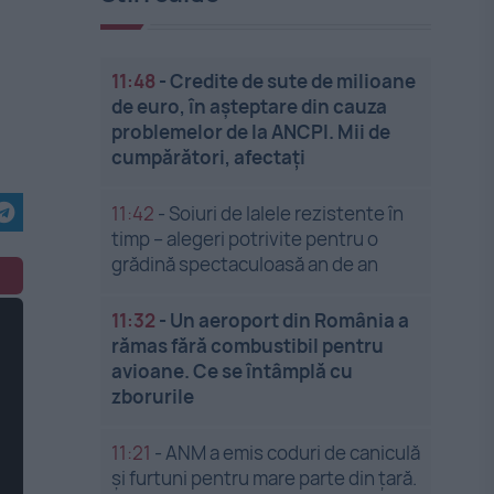
11:48
-
Credite de sute de milioane
de euro, în așteptare din cauza
problemelor de la ANCPI. Mii de
cumpărători, afectați
11:42
-
Soiuri de lalele rezistente în
timp – alegeri potrivite pentru o
grădină spectaculoasă an de an
11:32
-
Un aeroport din România a
rămas fără combustibil pentru
avioane. Ce se întâmplă cu
zborurile
11:21
-
ANM a emis coduri de caniculă
și furtuni pentru mare parte din țară.