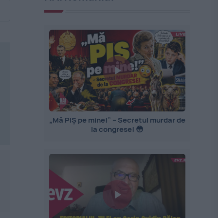
„Mă PIȘ pe mine!” – Secretul murdar de
la congrese! 😳