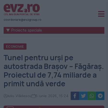
Știri
naționale
coordonare@evzgroup.ro
și
▼ Proiecte speciale
internaționale
|
ECONOMIE
România
Tunel pentru urși pe
-
autostrada Brașov – Făgăraș.
Evenimentul
Proiectul de 7,74 miliarde a
Zilei
primit undă verde
Iuliu Vlădescu
6 iunie 2026, 15:24