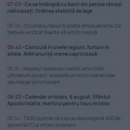
07:03
-
Ce se întâmplă cu banii din pensie rămași
neîncasați. Ordinea stabilită de lege
06:54
-
O cursă cu taxiul îți poate strica vacanța. Ce
trebuie verificat înainte să urci în mașină
06:43
-
Caniculă în unele regiuni, furtuni în
altele. ANM anunță vreme capricioasă
06:31
-
Nepotul celebrului mafiot John Gotti,
ultimatum șocant: donează un rinichi mamei sale
sau merge la închisoare
06:23
-
Calendar ortodox, 9 august. Sfântul
Apostol Matia, martirul pentru Iisus Hristos
06:14
-
TASS susține că rușii au deconspirat 400 de
spioni NATO și ofițeri ucraineni