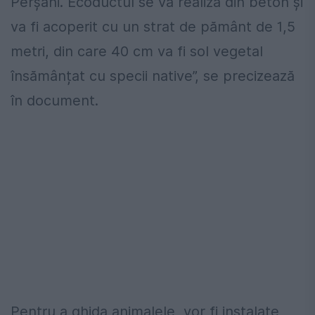
Perșani. Ecoductul se va realiza din beton și
va fi acoperit cu un strat de pământ de 1,5
metri, din care 40 cm va fi sol vegetal
însămânțat cu specii native”, se precizează
în document.
Pentru a ghida animalele, vor fi instalate