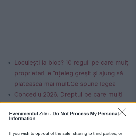
Locuiești la bloc? 10 reguli pe care mulți
proprietari le înțeleg greșit și ajung să
plătească mai mult.Ce spune legea
Concediu 2026. Dreptul pe care mulți
salariați nu îl cunosc. Când se pot pierde
Evenimentul Zilei -
Do Not Process My Personal
zilele de concediu și când nu
Information
If you wish to opt-out of the sale, sharing to third parties, or