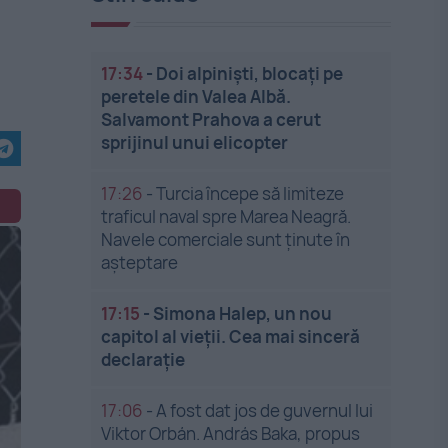
17:34
-
Doi alpiniști, blocați pe
peretele din Valea Albă.
Salvamont Prahova a cerut
sprijinul unui elicopter
17:26
-
Turcia începe să limiteze
traficul naval spre Marea Neagră.
Navele comerciale sunt ținute în
așteptare
17:15
-
Simona Halep, un nou
capitol al vieții. Cea mai sinceră
declarație
17:06
-
A fost dat jos de guvernul lui
Viktor Orbán. András Baka, propus