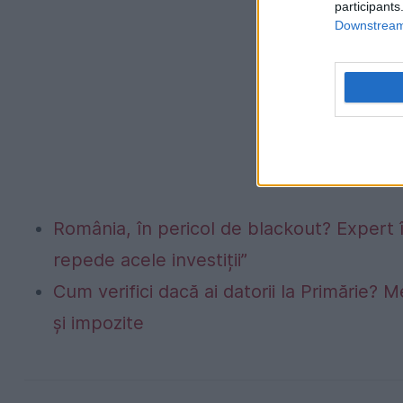
participants
Downstream 
România, în pericol de blackout? Expert 
repede acele investiții”
Cum verifici dacă ai datorii la Primărie? M
și impozite