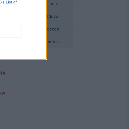
B’s List of
Exclusiv
Moldova
Horoscop
Vremea
 de
axe