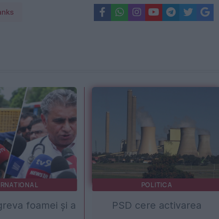
anks
ERNATIONAL
POLITICA
 greva foamei și a
PSD cere activarea