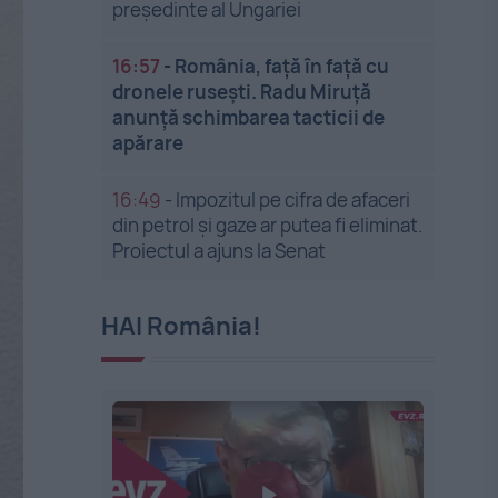
președinte al Ungariei
16:57
-
România, față în față cu
dronele rusești. Radu Miruță
anunță schimbarea tacticii de
apărare
16:49
-
Impozitul pe cifra de afaceri
din petrol și gaze ar putea fi eliminat.
Proiectul a ajuns la Senat
HAI România!