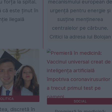
 forța la spital.
mecanismului european d
 că este ținut în
urgență pentru energie și
ție ilegală
susține menținerea
centralelor pe cărbune.
Critici la adresa lui Bolojan
OLITICA
SOCIAL
ea, discretă în
Premieră în medicină: