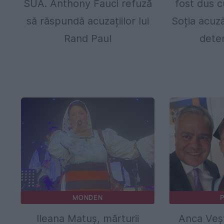
SUA. Anthony Fauci refuză
fost dus cu
să răspundă acuzațiilor lui
Soția acuză
Rand Paul
deten
MONDEN
P
Ileana Matuș, mărturii
Anca Veșt