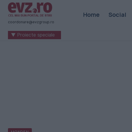
Știri
Home
Social
naționale
coordonare@evzgroup.ro
și
▼ Proiecte speciale
internaționale
|
România
-
Evenimentul
Zilei