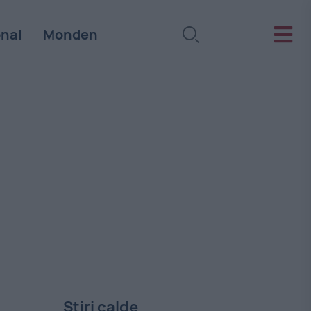
onal
Monden
Stiri calde