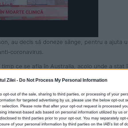
son, au decis să doneze sânge, pentru a ajuta 
anti-coronavirus.
n timp ce se afla în Australia, acolo unde a stat 
u scăpat de boală, Tom și Rita s-au întors acasă
l Zilei -
Do Not Process My Personal Information
to opt-out of the sale, sharing to third parties, or processing of your per
le pentru cei care, sperăm noi, vor găsi un
formation for targeted advertising by us, please use the below opt-out s
r selection. Please note that after your opt-out request is processed y
-cin”, a anunțat Tom Hanks.
eing interest-based ads based on personal information utilized by us or
disclosed to third parties prior to your opt-out. You may separately opt-
losure of your personal information by third parties on the IAB’s list of