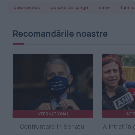
coronavirus
donare de sange
sotie
tom h
Recomandările noastre
INTERNATIONAL
INT
Confruntare în Senatul
A intrat în