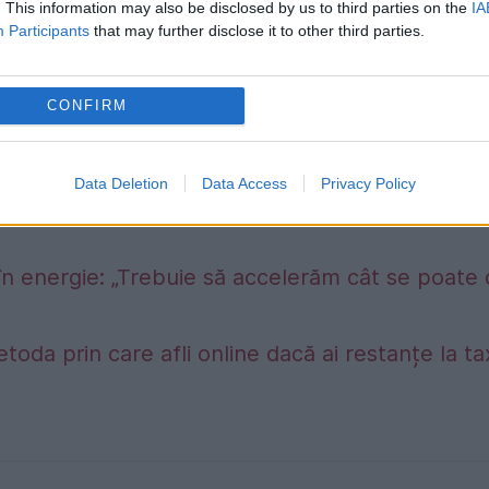
. This information may also be disclosed by us to third parties on the
IA
Participants
that may further disclose it to other third parties.
CONFIRM
Data Deletion
Data Access
Privacy Policy
în energie: „Trebuie să accelerăm cât se poate
etoda prin care afli online dacă ai restanțe la t