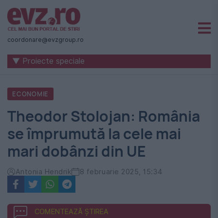
Știri
naționale
coordonare@evzgroup.ro
și
▼ Proiecte speciale
internaționale
|
ECONOMIE
România
Theodor Stolojan: România
-
se împrumută la cele mai
Evenimentul
mari dobânzi din UE
Zilei
Antonia Hendrik
8 februarie 2025, 15:34
COMENTEAZĂ ȘTIREA