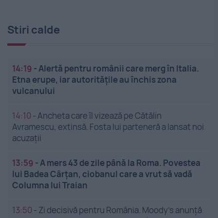
Stiri calde
14:19
-
Alertă pentru românii care merg în Italia.
Etna erupe, iar autoritățile au închis zona
vulcanului
14:10
-
Ancheta care îl vizează pe Cătălin
Avramescu, extinsă. Fosta lui parteneră a lansat noi
acuzații
13:59
-
A mers 43 de zile până la Roma. Povestea
lui Badea Cârțan, ciobanul care a vrut să vadă
Columna lui Traian
13:50
-
Zi decisivă pentru România. Moody’s anunță