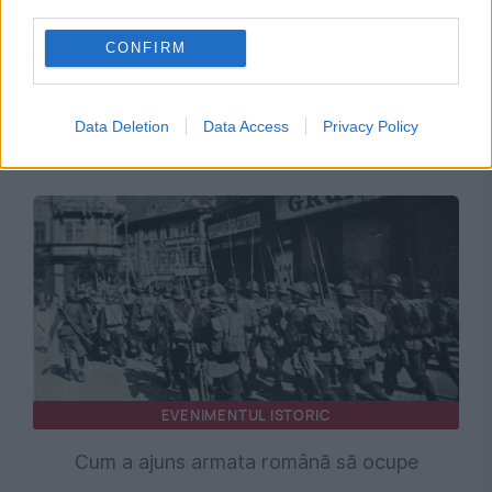
third parties.
POLITICA
CONFIRM
AEP pregătește noi reguli pentru cetățenii UE.
Înscrierea în listele electorale speciale ar urma
Data Deletion
Data Access
Privacy Policy
să se facă și online
EVENIMENTUL ISTORIC
Cum a ajuns armata română să ocupe