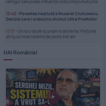
ratingul care poate influența costul împrumuturilor
13:42
-
Povestea neștiută a Roxanei Ciuhulescu.
Decizia care i-a deschis drumul către ProMotor
13:31
-
Un nou val de scumpiri la alimente. Prețurile
ating un nivel neatins de peste trei ani
HAI România!