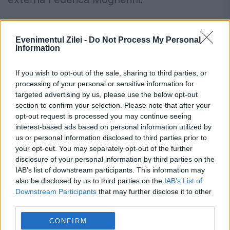
România, în pericol de blackout? Expert
Evenimentul Zilei -
Do Not Process My Personal
în energie: „Trebuie să accelerăm cât se
Information
poate de repede acele investiții”
If you wish to opt-out of the sale, sharing to third parties, or
Cum verifici dacă ai datorii la Primărie?
processing of your personal or sensitive information for
targeted advertising by us, please use the below opt-out
Metoda prin care afli online dacă ai
section to confirm your selection. Please note that after your
restanțe la taxe și impozite
opt-out request is processed you may continue seeing
interest-based ads based on personal information utilized by
us or personal information disclosed to third parties prior to
your opt-out. You may separately opt-out of the further
disclosure of your personal information by third parties on the
IAB’s list of downstream participants. This information may
Danut Pop
Klaus Iohannis
nato
also be disclosed by us to third parties on the
IAB’s List of
Downstream Participants
that may further disclose it to other
third parties.
CONFIRM