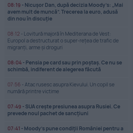
08:19
-
Nicușor Dan, după decizia Moody’s: „Mai
avem mult de muncă”. Trecerea la euro, adusă
din nou în discuție
08:12
-
Lovitură majoră în Mediterana de Vest:
Europol a destructurat o super-rețea de trafic de
migranți, arme și droguri
08:04
-
Pensia pe card sau prin poștaș. Ce nu se
schimbă, indiferent de alegerea făcută
07:56
-
Atac rusesc asupra Kievului. Un copil se
numără printre victime
07:49
-
SUA crește presiunea asupra Rusiei. Ce
prevede noul pachet de sancțiuni
07:41
-
Moody’s pune condiții României pentru a