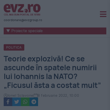
Știri
naționale
coordonare@evzgroup.ro
și
▼ Proiecte speciale
internaționale
|
POLITICA
România
Teorie explozivă! Ce se
-
ascunde în spatele numirii
Evenimentul
lui Iohannis la NATO?
Zilei
„Ficusul ăsta a costat mult”
Ionel Sclavone
8 februarie 2022, 10:00