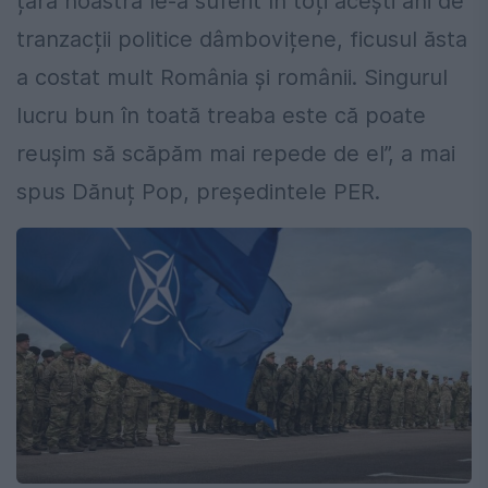
țara noastră le-a suferit în toți acești ani de
tranzacții politice dâmbovițene, ficusul ăsta
a costat mult România și românii. Singurul
lucru bun în toată treaba este că poate
reușim să scăpăm mai repede de el”, a mai
spus Dănuț Pop, președintele PER.