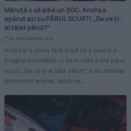
Măruţă o să aibă un ŞOC. Andra a
apărut azi cu PĂRUL SCURT! „De ce ţi-
ai tăiat părul?”
29 SEPTEMBRIE 2015
Andra şi-a şocat fanii după ce a postat o
imagine incredibilă cu ea în care a are părul
scurt! „De ce ţi-ai tăiat părul?”, s-au isterizat
admiratorii artistei, după ce...