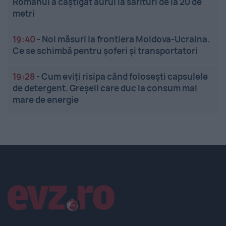
Românul a câștigat aurul la sărituri de la 20 de
metri
19:40
-
Noi măsuri la frontiera Moldova-Ucraina.
Ce se schimbă pentru șoferi și transportatori
19:28
-
Cum eviți risipa când folosești capsulele
de detergent. Greșeli care duc la consum mai
mare de energie
Linkuri utile