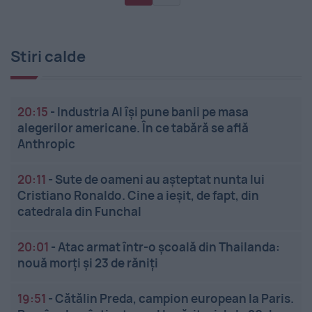
Stiri calde
20:15
-
Industria AI își pune banii pe masa
alegerilor americane. În ce tabără se află
Anthropic
20:11
-
Sute de oameni au așteptat nunta lui
Cristiano Ronaldo. Cine a ieșit, de fapt, din
catedrala din Funchal
20:01
-
Atac armat într-o școală din Thailanda:
nouă morți și 23 de răniți
19:51
-
Cătălin Preda, campion european la Paris.