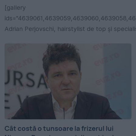
[gallery
ids="4639061,4639059,4639060,4639058,4
Adrian Perjovschi, hairstylist de top și specia
Cât costă o tunsoare la frizerul lui