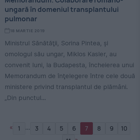
ungară în domeniul transplantului
pulmonar
18 MARTIE 2019
Ministrul Sănătăţii, Sorina Pintea, şi
omologul său ungar, Miklos Kasler, au
convenit luni, la Budapesta, încheierea unui
Memorandum de înţelegere între cele două
ministere privind transplantul de plămâni.
„Din punctul...
«
…
1
3
4
5
6
7
8
9
10
»