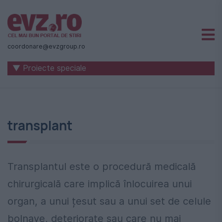
Știri
naționale
coordonare@evzgroup.ro
și
▼ Proiecte speciale
internaționale
|
România
transplant
-
Evenimentul
Zilei
Transplantul este o procedură medicală
chirurgicală care implică înlocuirea unui
organ, a unui țesut sau a unui set de celule
bolnave, deteriorate sau care nu mai