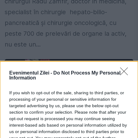
chirurgul Radu Zamfir, doctor in medicină,
specialist în chirurgie hepato-bilio-
pancreatică și chirurgie oncologică, cu
peste 700 de prelevări de organe la activ,
nu este un...
Evenimentul Zilei -
Do Not Process My Personal
Information
If you wish to opt-out of the sale, sharing to third parties, or
processing of your personal or sensitive information for
targeted advertising by us, please use the below opt-out
section to confirm your selection. Please note that after your
opt-out request is processed you may continue seeing
interest-based ads based on personal information utilized by
us or personal information disclosed to third parties prior to
your opt-out. You may separately opt-out of the further