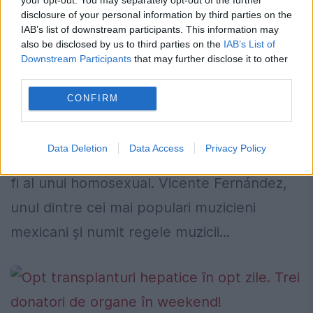
Ignoranţă, primitivism? Cântăreţ
disclosure of your personal information by third parties on the
IAB’s list of downstream participants. This information may
celebru, bolnav de cancer, refuză
also be disclosed by us to third parties on the
IAB’s List of
transplantul: Nu vreau ficatul, ar putea
Downstream Participants
that may further disclose it to other
third parties.
fi al unui gay
CONFIRM
20 MAI 2019
Refuză transplantul indispensabil pentru
Data Deletion
Data Access
Privacy Policy
viaţa sa fiindcă se teme că organul ar putea
fi al unui homosexual. Vicente Fernández,
unul dintre cei mai populari muzicieni
mexicani şi numit regele muzicii...