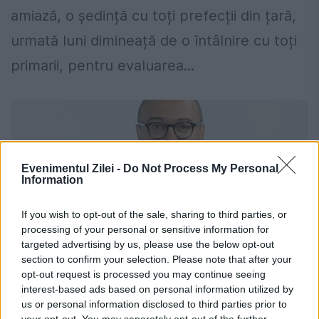
amiază, o ședință cu toți prefecții din țară,
urmată luni dimineață de o întâlnire cu toți
primarii, pentru evaluarea...
Evenimentul Zilei -
Do Not Process My Personal
Information
If you wish to opt-out of the sale, sharing to third parties, or
processing of your personal or sensitive information for
targeted advertising by us, please use the below opt-out
section to confirm your selection. Please note that after your
opt-out request is processed you may continue seeing
interest-based ads based on personal information utilized by
Iancu Guda a anunțat că încheie
us or personal information disclosed to third parties prior to
your opt-out. You may separately opt-out of the further