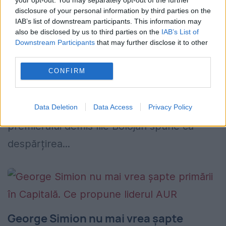
proiectul „IQ Financiar”. Economistul
disclosure of your personal information by third parties on the
va începe o etapă fără exclusivitate TV
IAB’s list of downstream participants. This information may
also be disclosed by us to third parties on the
IAB’s List of
23 MAI 2026
Downstream Participants
that may further disclose it to other
third parties.
Iancu Guda a anunțat că își încheie
CONFIRM
colaborarea cu Antena 1 și oprește
producția rubricii zilnice „IQ Financiar”.
Economistul și consilierul onorific al
Data Deletion
Data Access
Privacy Policy
premierului demis Ilie Bolojan spune că
despărțirea...
George Simion nu mai vrea șapte