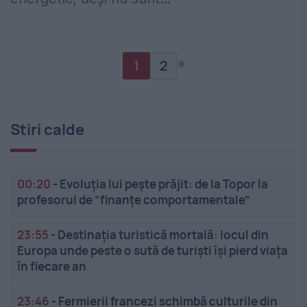
»
1
2
Stiri calde
00:20
-
Evoluția lui pește prăjit: de la Topor la
profesorul de ”finanțe comportamentale”
23:55
-
Destinația turistică mortală: locul din
Europa unde peste o sută de turiști își pierd viața
în fiecare an
23:46
-
Fermierii francezi schimbă culturile din