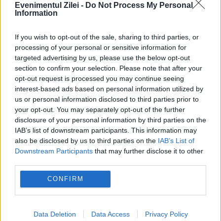
Evenimentul Zilei -
Do Not Process My Personal
Information
If you wish to opt-out of the sale, sharing to third parties, or
processing of your personal or sensitive information for
Nouă prelevare de organe la Iași!
targeted advertising by us, please use the below opt-out
section to confirm your selection. Please note that after your
Donatorul este un copil de 10 ani
opt-out request is processed you may continue seeing
interest-based ads based on personal information utilized by
19 IANUARIE 2020
us or personal information disclosed to third parties prior to
your opt-out. You may separately opt-out of the further
În noaptea de sâmbătă spre duminică, la
disclosure of your personal information by third parties on the
Spitalul de Neurochirurgie din Iași s-a
IAB’s list of downstream participants. This information may
also be disclosed by us to third parties on the
IAB’s List of
efectuat o nouă prelevare de organe.
Downstream Participants
that may further disclose it to other
third parties.
Donatorul este un copil de 10 ani aflat în
CONFIRM
moarte cerebrală....
Data Deletion
Data Access
Privacy Policy