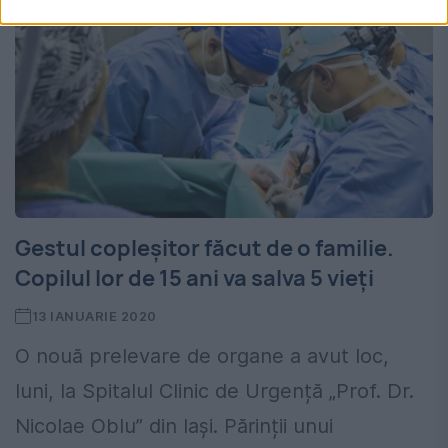
Gestul copleșitor făcut de o familie.
Copilul lor de 15 ani va salva 5 vieți
13 IANUARIE 2020
O nouă prelevare de organe a avut loc,
luni, la Spitalul Clinic de Urgență „Prof. Dr.
Nicolae Oblu” din Iași. Părinții unui