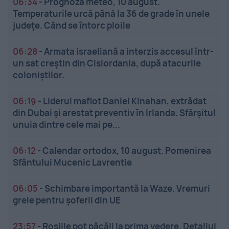
06:34
-
Prognoza meteo, 10 august.
Temperaturile urcă până la 36 de grade în unele
județe. Când se întorc ploile
06:28
-
Armata israeliană a interzis accesul într-
un sat creștin din Cisiordania, după atacurile
coloniștilor.
06:19
-
Liderul mafiot Daniel Kinahan, extrădat
din Dubai și arestat preventiv în Irlanda. Sfârșitul
unuia dintre cele mai pe...
06:12
-
Calendar ortodox, 10 august. Pomenirea
Sfântului Mucenic Lavrentie
06:05
-
Schimbare importantă la Waze. Vremuri
grele pentru șoferii din UE
23:57
-
Roșiile pot păcăli la prima vedere. Detaliul