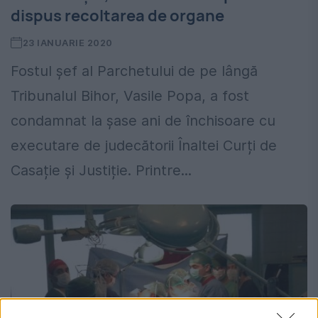
dispus recoltarea de organe
23 IANUARIE 2020
Fostul șef al Parchetului de pe lângă
Tribunalul Bihor, Vasile Popa, a fost
condamnat la șase ani de închisoare cu
executare de judecătorii Înaltei Curți de
Casație și Justiție. Printre...