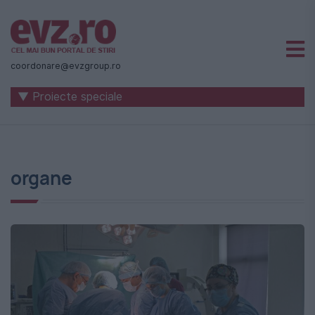
Știri
naționale
coordonare@evzgroup.ro
și
▼ Proiecte speciale
internaționale
|
România
organe
-
Evenimentul
Zilei