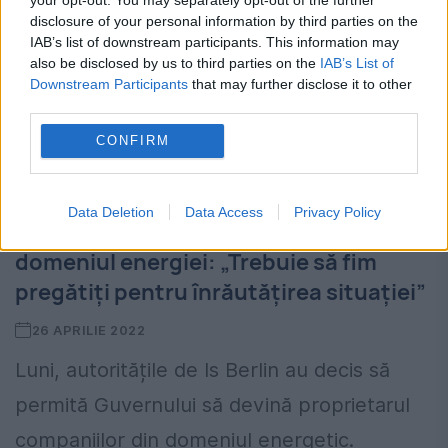
disclosure of your personal information by third parties on the
IAB’s list of downstream participants. This information may
also be disclosed by us to third parties on the
IAB’s List of
Downstream Participants
that may further disclose it to other
third parties.
CONFIRM
Data Deletion
Data Access
Privacy Policy
Germania, măsură disperată în
domeniul energiei: „Trebuie să fim
pregătiţi pentru înrăutăţirea situaţiei”
26 APRILIE 2022
Luni, autoritățile de ls Berlin au decis să
permită Guvernului să devină proprietarul
companiilor din domeniul energetic.