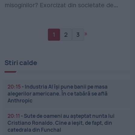
misoginilor? Exorcizat din societate de...
»
1
2
3
Stiri calde
20:15
-
Industria AI își pune banii pe masa
alegerilor americane. În ce tabără se află
Anthropic
20:11
-
Sute de oameni au așteptat nunta lui
Cristiano Ronaldo. Cine a ieșit, de fapt, din
catedrala din Funchal