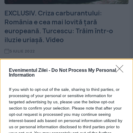
EXCLUSIV. Criza carburantului:
România e cea mai lovită țară
europeană. Turcescu: Trăim într-o
iluzie uriașă. Video
5 IULIE 2022
Brambureala legată de preţul carburanţilor
Evenimentul Zilei -
Do Not Process My Personal
e după o binecunoscută rețetă autohtonă:
Information
ca la noi la nimenea. Jurnaliști cu state
If you wish to opt-out of the sale, sharing to third parties, or
vechi, Simona Ionescu, Robert Turcescu,
processing of your personal or sensitive information for
targeted advertising by us, please use the below opt-out
Mirel Curea şi Marius Ghilezan au...
section to confirm your selection. Please note that after your
opt-out request is processed you may continue seeing
interest-based ads based on personal information utilized by
us or personal information disclosed to third parties prior to
your opt-out. You may separately opt-out of the further