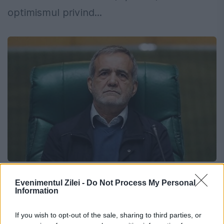
optimismul privind...
Președintele formal al Iranului spune
Evenimentul Zilei -
Do Not Process My Personal
că țara sa se află în „război total” cu
Information
SUA, Israel și Europa
If you wish to opt-out of the sale, sharing to third parties, or