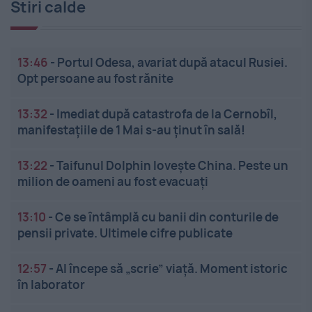
Stiri calde
13:46
-
Portul Odesa, avariat după atacul Rusiei.
Opt persoane au fost rănite
13:32
-
Imediat după catastrofa de la Cernobîl,
manifestațiile de 1 Mai s-au ținut în sală!
13:22
-
Taifunul Dolphin lovește China. Peste un
milion de oameni au fost evacuați
13:10
-
Ce se întâmplă cu banii din conturile de
pensii private. Ultimele cifre publicate
12:57
-
AI începe să „scrie” viață. Moment istoric
în laborator