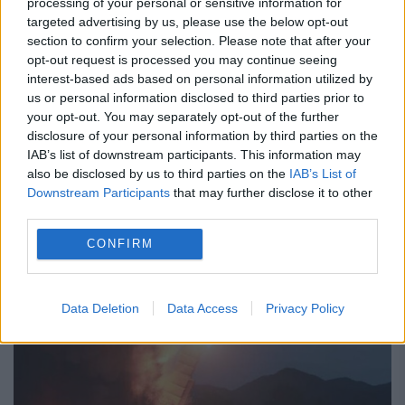
processing of your personal or sensitive information for
28 DECEMBRIE 2025
targeted advertising by us, please use the below opt-out
Președintele formal al Iranului, Masoud
section to confirm your selection. Please note that after your
opt-out request is processed you may continue seeing
Pezeshkian, a declarat că țara sa este
interest-based ads based on personal information utilized by
us or personal information disclosed to third parties prior to
angajată într-un „război total” cu SUA, Israel
your opt-out. You may separately opt-out of the further
și Europa, potrivit The Times of Israel.
disclosure of your personal information by third parties on the
IAB’s list of downstream participants. This information may
Declarația a fost făcută...
also be disclosed by us to third parties on the
IAB’s List of
Downstream Participants
that may further disclose it to other
third parties.
CONFIRM
Data Deletion
Data Access
Privacy Policy