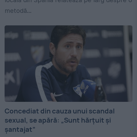
locală din Spania relatează pe larg despre o
metodă...
Concediat din cauza unui scandal
sexual, se apără: „Sunt hărțuit și
șantajat”