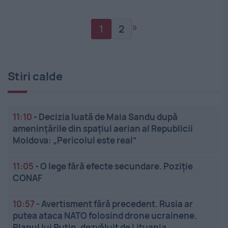
»
1
2
Stiri calde
11:10
-
Decizia luată de Maia Sandu după
amenințările din spațiul aerian al Republicii
Moldova: „Pericolul este real”
11:05
-
O lege fără efecte secundare. Poziție
CONAF
10:57
-
Avertisment fără precedent. Rusia ar
putea ataca NATO folosind drone ucrainene.
Planul lui Putin, dezvăluit de Lituania