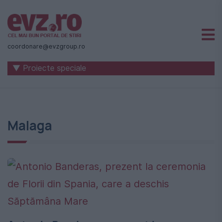
Știri
naționale
coordonare@evzgroup.ro
și
▼ Proiecte speciale
internaționale
|
România
Malaga
-
Evenimentul
Zilei