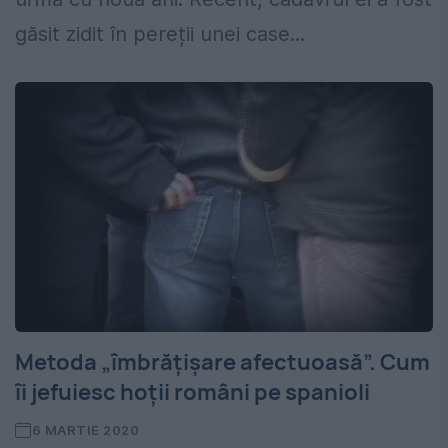
găsit zidit în pereții unei case...
Metoda „îmbrățișare afectuoasă”. Cum
îi jefuiesc hoții români pe spanioli
6 MARTIE 2020