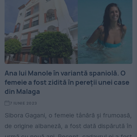
Ana lui Manole în variantă spaniolă. O
femeie a fost zidită în pereții unei case
din Malaga
7 IUNIE 2023
Sibora Gagani, o femeie tânără și frumoasă,
de origine albaneză, a fost dată dispărută în
urmă cu nouă ani. Recent, cadavrul ei a fost