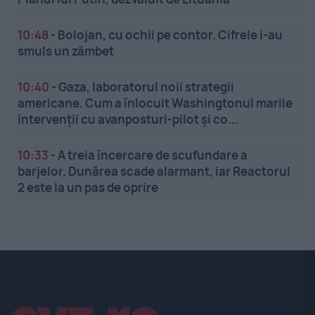
10:48
-
Bolojan, cu ochii pe contor. Cifrele i-au
smuls un zâmbet
10:40
-
Gaza, laboratorul noii strategii
americane. Cum a înlocuit Washingtonul marile
intervenții cu avanposturi-pilot și co...
10:33
-
A treia încercare de scufundare a
barjelor. Dunărea scade alarmant, iar Reactorul
2 este la un pas de oprire