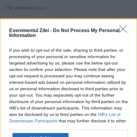
8 IANUARIE 2020
Antrenorul echipei Malaga este prins într-
un scandal uriaș, cu tentă sexuală și a fost
Evenimentul Zilei -
Do Not Process My Personal
Information
suspendat Victor Sanchez del Amo (43 de
If you wish to opt-out of the sale, sharing to third parties, or
ani), antrenorul echipei Malaga (liga a 2-a),
processing of your personal or sensitive information for
a fost...
targeted advertising by us, please use the below opt-out
section to confirm your selection. Please note that after your
opt-out request is processed you may continue seeing
interest-based ads based on personal information utilized by
us or personal information disclosed to third parties prior to
your opt-out. You may separately opt-out of the further
disclosure of your personal information by third parties on the
IAB’s list of downstream participants. This information may
also be disclosed by us to third parties on the
IAB’s List of
O româncă, prinsă la furat în Spania. Ce
Downstream Participants
that may further disclose it to other
au descoperit autorităţile depăşeşte
third parties.