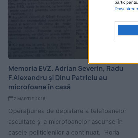
participants
Downstream 
Memoria EVZ. Adrian Severin, Radu
F.Alexandru și Dinu Patriciu au
microfoane în casă
7 MARTIE 2015
Operațiunea de depistare a telefoanelor
ascultate și a microfoanelor ascunse în
casele politicienilor a continuat. Horia