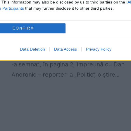
. This information may also be disclosed by us to third parties on the
IA
Participants
that may further disclose it to other third parties.
Memoria EVZ. Partidele din Opoziție, 
telefoanele ascultate
CONFIRM
7 MARTIE 2015
Pe 21 ianuarie 1993, Horia Tabacu - șeful
Data Deletion
Data Access
Privacy Policy
secției „Reporteri speciali” de la „Bulina roș
-a semnat, în pagina 2, împreună cu Dan
Andronic – reporter la „Politic”, o știre...