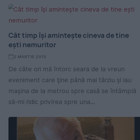
Cât timp îşi aminteşte cineva de tine
eşti nemuritor
2 MARTIE 2015
De câte ori mă întorc seara de la vreun
eveniment care ţine până mai târziu şi iau
maşina de la metrou spre casă se întâmplă
să-mi ridic privirea spre una...