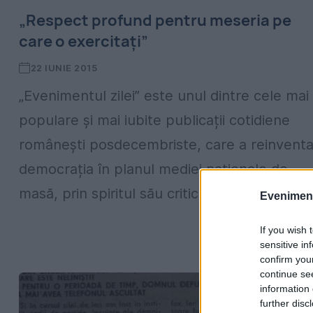
„Respect profund pentru meseria pe
care o exercitați”
22 IUNIE 2015
„Evenimentul zilei” este unul dintre cele mai
populare şi mai iubite publicații cotidiene
româneşti posdecembriste, care a reinventa
democrația în planul mediei naționale de
masă, prin spiritul său critic recunoscut....
Evenimentu
If you wish 
sensitive in
confirm you
continue se
information 
further disc