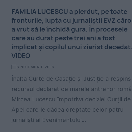
FAMILIA LUCESCU a pierdut, pe toate
fronturile, lupta cu jurnaliștii EVZ căr
a vrut să le închidă gura. În procesele
care au durat peste trei ani a fost
implicat și copilul unui ziarist decedat
VIDEO
6 NOIEMBRIE 2016
Înalta Curte de Casație și Justiție a respins
recursul declarat de marele antrenor rom
Mircea Lucescu împotriva deciziei Curții de
Apel care le dădea dreptate celor patru
jurnaliști ai Evenimentului...