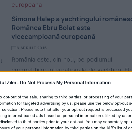
Simona Halep a yachtingului românes
Românca Ebru Bolat este
vicecampioană europeană
6 APRILIE 2015
România este, din nou, pe podiumul
t
competițiilor internaționale de yachting. Eb
Bolat, sportiva în vârstă de numai 15 ani, a
l Zilei -
Do Not Process My Personal Information
cucerit medalia de argint la Clasa Zoom8, l
to opt-out of the sale, sharing to third parties, or processing of your per
europenele desfășurate...
formation for targeted advertising by us, please use the below opt-out s
r selection. Please note that after your opt-out request is processed y
eing interest-based ads based on personal information utilized by us or
disclosed to third parties prior to your opt-out. You may separately opt-
losure of your personal information by third parties on the IAB’s list of