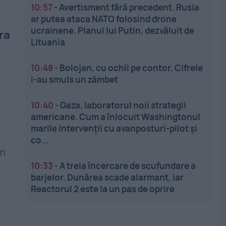
10:57
-
Avertisment fără precedent. Rusia
ar putea ataca NATO folosind drone
ucrainene. Planul lui Putin, dezvăluit de
ora
Lituania
10:48
-
Bolojan, cu ochii pe contor. Cifrele
.
i-au smuls un zâmbet
10:40
-
Gaza, laboratorul noii strategii
americane. Cum a înlocuit Washingtonul
marile intervenții cu avanposturi-pilot și
co...
ân
10:33
-
A treia încercare de scufundare a
barjelor. Dunărea scade alarmant, iar
Reactorul 2 este la un pas de oprire