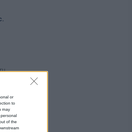
c.
ru
a
sonal or
ection to
ou may
 personal
out of the
 downstream