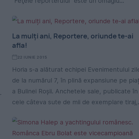
"Feţele reporterului" este un omagiu...
La mulți ani, Reportere, oriunde te-ai
afla!
22 IUNIE 2015
Horia s-a alăturat echipei Evenimentului zil
de la numărul 7, în plină expansiune pe pia
a Bulinei Roșii. Anchetele sale, publicate în
.
cele câteva sute de mii de exemplare tiraj,.