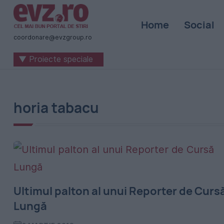
Știri
Home
Social
naționale
coordonare@evzgroup.ro
și
▼ Proiecte speciale
internaționale
|
România
horia tabacu
-
Evenimentul
Zilei
Ultimul palton al unui Reporter de Curs
Lungă