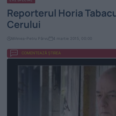
EVZ SPECIAL
Reporterul Horia Tabacu
Cerului
Mihnea-Petru Pârvu
4 martie 2015, 00:00
COMENTEAZĂ ȘTIREA