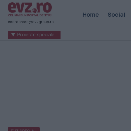
Știri
Home
Social
naționale
coordonare@evzgroup.ro
și
▼ Proiecte speciale
internaționale
|
România
-
Evenimentul
Zilei