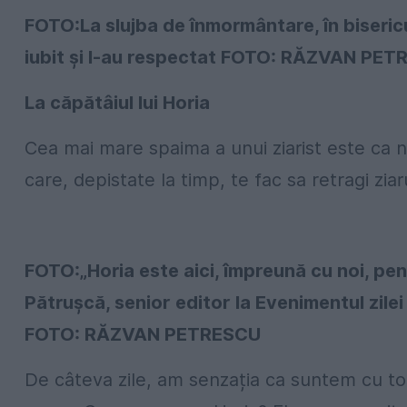
FOTO:La slujba de înmormântare, în biseric
iubit și l-au respectat FOTO: RĂZVAN PE
La căpătâiul lui Horia
Cea mai mare spaima a unui ziarist este ca n
care, depistate la timp, te fac sa retragi ziaru
FOTO:„Horia este aici, împreună cu noi, pent
Pătrușcă, senior editor la Evenimentul zile
FOTO: RĂZVAN PETRESCU
De câteva zile, am senzația ca suntem cu toții