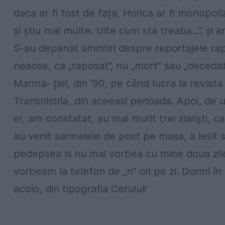
daca ar fi fost de fața, Horica ar fi monopoli
și știu mai multe. Uite cum sta treaba...”. și 
S-au depanat amintiri despre reportajele rapo
neaose, ca „raposat”, nu „mort” sau „decedat”
Marma- ției, din ’90, pe când lucra la revista
Transnistria, din aceeasi perioada. Apoi, de ul
el, am constatat, au mai murit trei ziariști, 
au venit sarmalele de post pe masa, a iesit s
pedepsea si nu mai vorbea cu mine doua zile
vorbeam la telefon de „n” ori pe zi. Dormi în 
acolo, din tipografia Cerului!