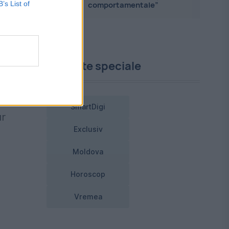
B’s List of
comportamentale”
te
Proiecte speciale
SmartDigi
ur
Exclusiv
Moldova
Horoscop
Vremea