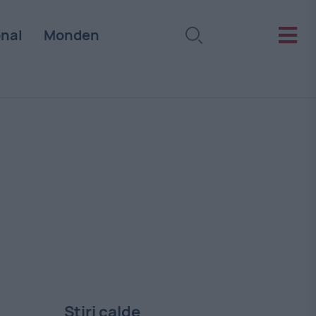
onal
Monden
Stiri calde