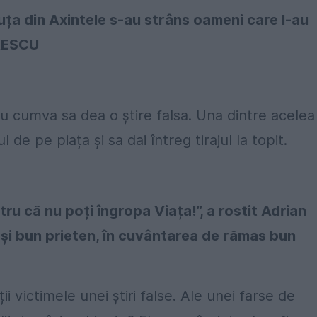
uța din Axintele s-au strâns oameni care l-au
TRESCU
u cumva sa dea o știre falsa. Una dintre acelea
l de pe piața și sa dai întreg tirajul la topit.
ru că nu poți îngropa Viața!”, a rostit Adrian
i și bun prieten, în cuvântarea de rămas bun
 victimele unei știri false. Ale unei farse de