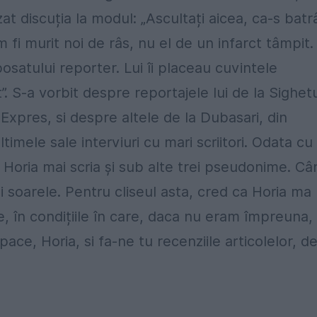
zat discuția la modul: „Ascultați aicea, ca-s batr
am fi murit noi de râs, nu el de un infarct tâmpit.
satului reporter. Lui îi placeau cuvintele
. S-a vorbit despre reportajele lui de la Sighet
 Expres, si despre altele de la Dubasari, din
timele sale interviuri cu mari scriitori. Odata cu
ca Horia mai scria și sub alte trei pseudonime. Câ
i soarele. Pentru cliseul asta, cred ca Horia ma
, în condițiile în care, daca nu eram împreuna,
pace, Horia, si fa-ne tu recenziile articolelor, d