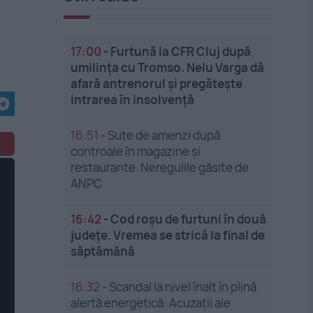
17:00
-
Furtună la CFR Cluj după
umilința cu Tromso. Nelu Varga dă
afară antrenorul și pregătește
intrarea în insolvență
16:51
-
Sute de amenzi după
controale în magazine și
restaurante. Neregulile găsite de
ANPC
16:42
-
Cod roșu de furtuni în două
județe. Vremea se strică la final de
săptămână
16:32
-
Scandal la nivel înalt în plină
alertă energetică: Acuzații ale