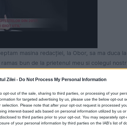
teptam masina redacției, la Obor, sa ma duca la
u ramas bun de la prietenul meu si colegul nost
dar ud leoarca de ploaia ce mocanea peste noi,
l Zilei -
Do Not Process My Personal Information
 Îl dau cu 50 de bani, nu-l vreți?”. Mi s-a
e uita la mine Horia. I-am zis sa ia câți covrigi
to opt-out of the sale, sharing to third parties, or processing of your per
formation for targeted advertising by us, please use the below opt-out s
r... Lui Horia îi placeau covrigii, dar nu-si
r selection. Please note that after your opt-out request is processed y
eing interest-based ads based on personal information utilized by us or
a Magda Spiridon, câte o bucațica. Horia se
disclosed to third parties prior to your opt-out. You may separately opt-
serica Enei, la Kilometul Zero al Capitalei.
losure of your personal information by third parties on the IAB’s list of