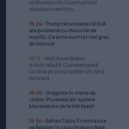
sindicatelor din Guvern privind
blocatea investițiilo...
16:24
-
Trump recunoaște că SUA
are probleme cu stocurile de
muniții. Ce arme sunt tot mai greu
de înlocuit
16:14
-
Vești bune despre
Autostrada A8. Cum avansează
lucrările pe primul șantier din zona
montană
16:06
-
Dragoste în vreme de
război. Povestea din spatele
Mausoleului de la Mărășești
15:54
-
Adrian Câciu îl contrazice
pe Bolojan în cazul brațului Bala: