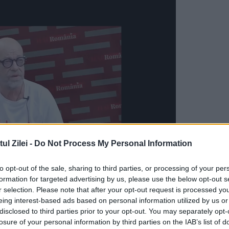
l Zilei -
Do Not Process My Personal Information
to opt-out of the sale, sharing to third parties, or processing of your per
formation for targeted advertising by us, please use the below opt-out s
r selection. Please note that after your opt-out request is processed y
emoționat de copiii care țopăiau. N-
eing interest-based ads based on personal information utilized by us or
disclosed to third parties prior to your opt-out. You may separately opt-
losure of your personal information by third parties on the IAB’s list of