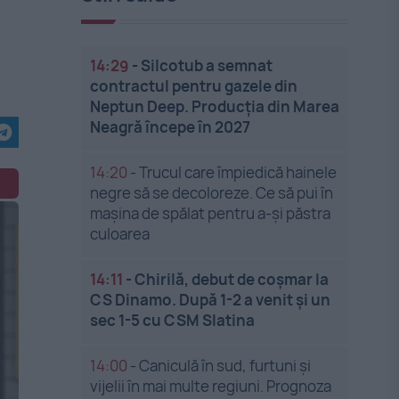
14:29
-
Silcotub a semnat
contractul pentru gazele din
Neptun Deep. Producția din Marea
Neagră începe în 2027
14:20
-
Trucul care împiedică hainele
negre să se decoloreze. Ce să pui în
mașina de spălat pentru a-și păstra
culoarea
14:11
-
Chirilă, debut de coșmar la
CS Dinamo. După 1-2 a venit și un
sec 1-5 cu CSM Slatina
14:00
-
Caniculă în sud, furtuni și
vijelii în mai multe regiuni. Prognoza