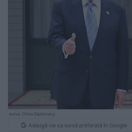
sursa: China Diplomacy
Adaugă-ne ca sursă preferată în Google