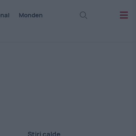
onal
Monden
Stiri calde