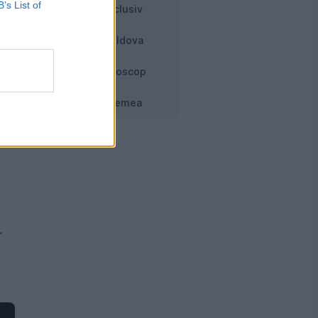
B’s List of
re
Exclusiv
 Ir
Moldova
Horoscop
Vremea
.