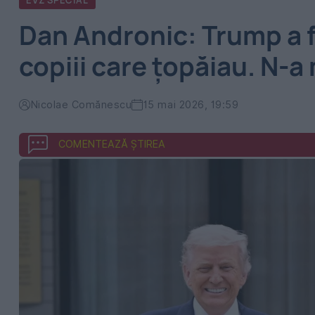
EVZ SPECIAL
Dan Andronic: Trump a f
copiii care țopăiau. N-a
Nicolae Comănescu
15 mai 2026, 19:59
COMENTEAZĂ ȘTIREA