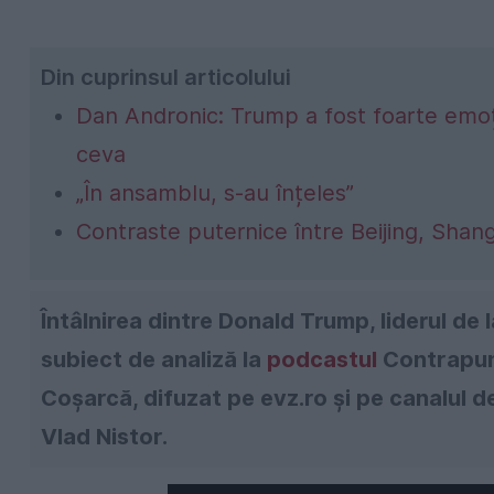
Din cuprinsul articolului
Dan Andronic: Trump a fost foarte emoți
ceva
„În ansamblu, s-au înțeles”
Contraste puternice între Beijing, Shangha
Întâlnirea dintre Donald Trump, liderul de l
subiect de analiză la
podcastul
Contrapunc
Coșarcă, difuzat pe evz.ro și pe canalul d
Vlad Nistor.