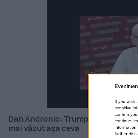
Evenimentu
If you wish 
sensitive in
confirm you
Dan Andronic: Trump a fost foarte 
continue se
mai văzut așa ceva
information 
further disc