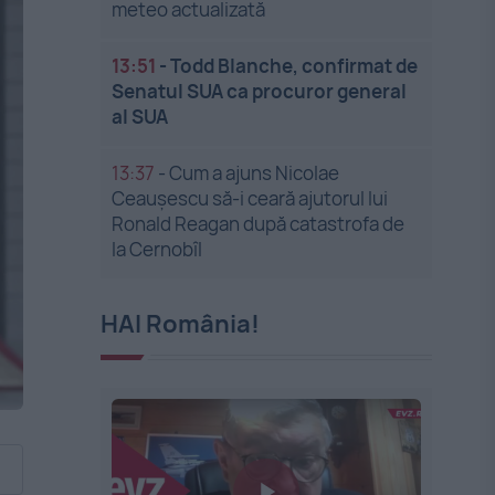
meteo actualizată
13:51
-
Todd Blanche, confirmat de
Senatul SUA ca procuror general
al SUA
13:37
-
Cum a ajuns Nicolae
Ceaușescu să-i ceară ajutorul lui
Ronald Reagan după catastrofa de
la Cernobîl
HAI România!