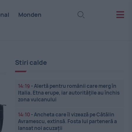
onal
Monden
Stiri calde
14:19
-
Alertă pentru românii care merg în
Italia. Etna erupe, iar autoritățile au închis
zona vulcanului
14:10
-
Ancheta care îl vizează pe Cătălin
Avramescu, extinsă. Fosta lui parteneră a
lansat noi acuzații