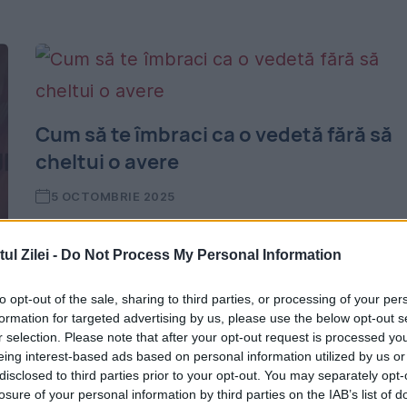
Cum să te îmbraci ca o vedetă fără să
cheltui o avere
5 OCTOMBRIE 2025
Cum să te îmbraci ca vedetă. Pentru mulți,
l Zilei -
Do Not Process My Personal Information
garderoba vedetelor rămâne un simbol al
luxului inaccesibil, dar realitatea este alta,
to opt-out of the sale, sharing to third parties, or processing of your per
formation for targeted advertising by us, please use the below opt-out s
potrivit designerilor. Rochii elegante,
r selection. Please note that after your opt-out request is processed y
eing interest-based ads based on personal information utilized by us or
costume de designer și accesorii scumpe...
disclosed to third parties prior to your opt-out. You may separately opt-
losure of your personal information by third parties on the IAB’s list of