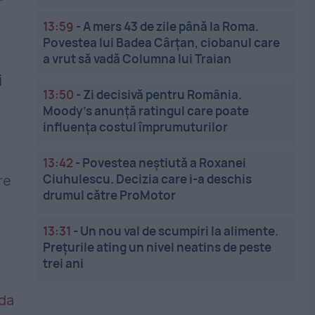
13:59
-
A mers 43 de zile până la Roma.
Povestea lui Badea Cârțan, ciobanul care
a vrut să vadă Columna lui Traian
i
13:50
-
Zi decisivă pentru România.
Moody’s anunță ratingul care poate
influența costul împrumuturilor
13:42
-
Povestea neștiută a Roxanei
Ciuhulescu. Decizia care i-a deschis
re
drumul către ProMotor
13:31
-
Un nou val de scumpiri la alimente.
Prețurile ating un nivel neatins de peste
trei ani