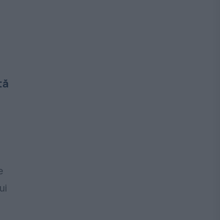
tă
e
ui
.