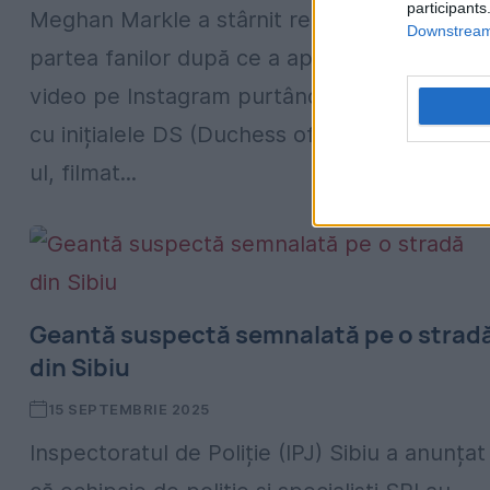
participants
Meghan Markle a stârnit reacții mixte din
Downstream 
partea fanilor după ce a apărut într-un nou
video pe Instagram purtând o geantă mare
cu inițialele DS (Duchess of Sussex). Video-
ul, filmat...
Geantă suspectă semnalată pe o strad
din Sibiu
15 SEPTEMBRIE 2025
Inspectoratul de Poliție (IPJ) Sibiu a anunțat