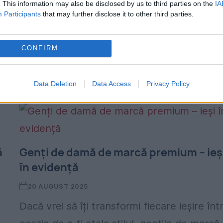
. This information may also be disclosed by us to third parties on the
IA
Participants
that may further disclose it to other third parties.
CONFIRM
Data Deletion
Data Access
Privacy Policy
ă
Genți de damă de marcă premium – ieș
în evidență
20 AUGUST 2025
Dacă vrei să îți transformi fiecare ieșire înt