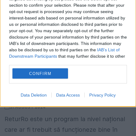
section to confirm your selection. Please note that after your
opt-out request is processed you may continue seeing
interest-based ads based on personal information utilized by
us or personal information disclosed to third parties prior to
your opt-out. You may separately opt-out of the further
disclosure of your personal information by third parties on the
IAB’s list of downstream participants. This information may
also be disclosed by us to third parties on the
IAB’s List of
Downstream Participants
that may further disclose it to other
third parties.
CONFIRM
Exclusiv. Entitate non-profit sau sursă
de bani. Radu Lăzăroiu, Romaqua
Group, despre eșecul ReturRo. Video
Data Deletion
Data Access
Privacy Policy
31 AUGUST 2024
ReturRo este un program la nivel național
care ar fi trebuit să funcționeze bine în