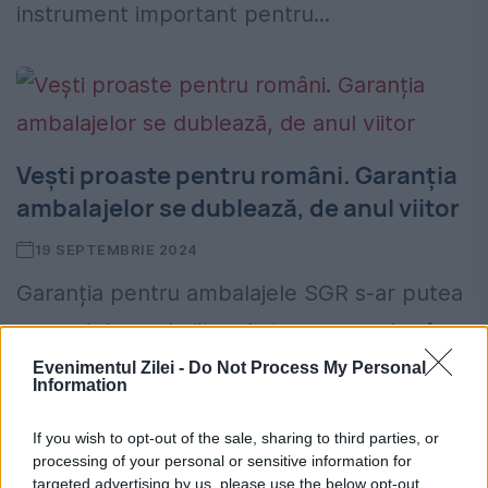
instrument important pentru...
Vești proaste pentru români. Garanția
ambalajelor se dublează, de anul viitor
19 SEPTEMBRIE 2024
Garanția pentru ambalajele SGR s-ar putea
scumpi de anul viitor. Asta se va vedea în
prețul de la raft al produselor. Cât vom
Evenimentul Zilei -
Do Not Process My Personal
Information
plăti pentru o sticlă de apă sau...
If you wish to opt-out of the sale, sharing to third parties, or
processing of your personal or sensitive information for
targeted advertising by us, please use the below opt-out