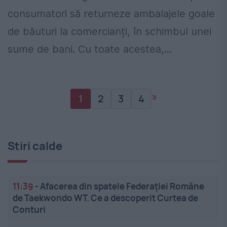
consumatori să returneze ambalajele goale
de băuturi la comercianți, în schimbul unei
sume de bani. Cu toate acestea,...
»
1
2
3
4
Stiri calde
11:39
-
Afacerea din spatele Federației Române
de Taekwondo WT. Ce a descoperit Curtea de
Conturi