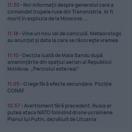
11:30
-
Noi informații despre generalul care a
comandat trupele ruse din Transnistria. Ar fi
murit în explozia de la Moscova ...
11:18
-
Vine un nou val de caniculă. Meteorologii
au anunțat și data la care se răcorește vremea
11:10
-
Decizia luată de Maia Sandu după
amenințările din spațiul aerian al Republicii
Moldova: „Pericolul este real”
11:05
-
O lege fără efecte secundare. Poziție
CONAF
10:57
-
Avertisment fără precedent. Rusia ar
putea ataca NATO folosind drone ucrainene.
Planul lui Putin, dezvăluit de Lituania