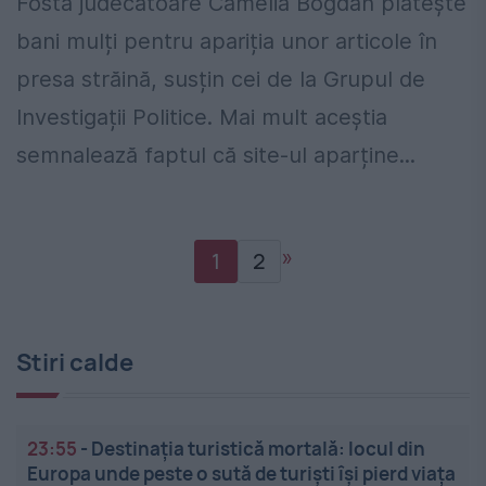
Fosta judecătoare Camelia Bogdan plătește
bani mulți pentru apariția unor articole în
presa străină, susțin cei de la Grupul de
Investigații Politice. Mai mult aceștia
semnalează faptul că site-ul aparține...
»
1
2
Stiri calde
23:55
-
Destinația turistică mortală: locul din
Europa unde peste o sută de turiști își pierd viața