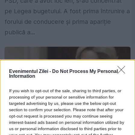
PSD, care a avut loc ieri, s-au concentrat
pe Legea bugetului. A fost prima întrunire a
forului de conducere și prima apariție
publică a...
Evenimentul Zilei -
Do Not Process My Personal
Information
If you wish to opt-out of the sale, sharing to third parties, or
processing of your personal or sensitive information for
targeted advertising by us, please use the below opt-out
section to confirm your selection. Please note that after your
opt-out request is processed you may continue seeing
interest-based ads based on personal information utilized by
us or personal information disclosed to third parties prior to
Se anunță DEBARCAREA Gabrielei Firea
your opt-out. You may separately opt-out of the further