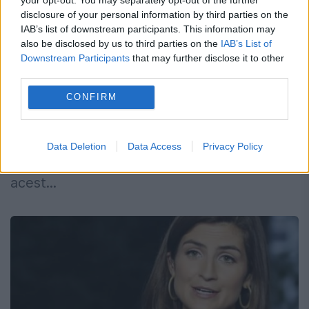
din PSD! Declarațiile BOMBĂ ale unui
disclosure of your personal information by third parties on the
lider din partid, înainte de CEx
IAB’s list of downstream participants. This information may
also be disclosed by us to third parties on the
IAB’s List of
Downstream Participants
that may further disclose it to other
18 NOIEMBRIE 2018
third parties.
Primarul general al Capitalei ar putea să fie
CONFIRM
exclus din partid la ședința CExN de luni,
susține un lider PSD, care precizează că
Data Deletion
Data Access
Privacy Policy
Gabriela Firea s-ar putea să-și dorească
acest...