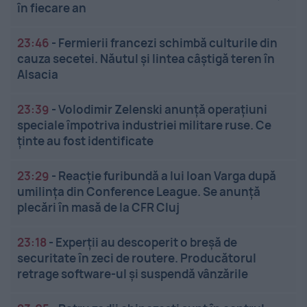
în fiecare an
23:46
-
Fermierii francezi schimbă culturile din
cauza secetei. Năutul și lintea câștigă teren în
Alsacia
23:39
-
Volodimir Zelenski anunță operațiuni
speciale împotriva industriei militare ruse. Ce
ținte au fost identificate
23:29
-
Reacție furibundă a lui Ioan Varga după
umilința din Conference League. Se anunță
plecări în masă de la CFR Cluj
23:18
-
Experții au descoperit o breșă de
securitate în zeci de routere. Producătorul
retrage software-ul și suspendă vânzările