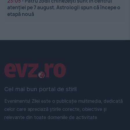
23:05
-
Patru zodii chinezești sunt în centrul
atenției pe 7 august. Astrologii spun că începe o
etapă nouă
Linkuri utile
Cel mai bun portal de stiri!
Evenimentul Zilei este o publicație multimedia, dedicată
celor care apreciază știrile corecte, obiective și
relevante din toate domeniile de activitate