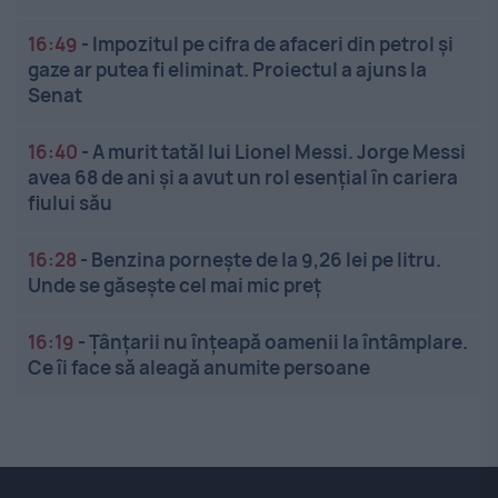
16:49
-
Impozitul pe cifra de afaceri din petrol și
gaze ar putea fi eliminat. Proiectul a ajuns la
Senat
16:40
-
A murit tatăl lui Lionel Messi. Jorge Messi
avea 68 de ani și a avut un rol esențial în cariera
fiului său
16:28
-
Benzina pornește de la 9,26 lei pe litru.
Unde se găsește cel mai mic preț
16:19
-
Țânțarii nu înțeapă oamenii la întâmplare.
Ce îi face să aleagă anumite persoane