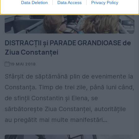
Data Deletion
Data Access
Privacy Policy
DISTRACȚII și PARADE GRANDIOASE de
Ziua Constanței
19 MAI 2018
Sfârșit de săptămână plin de evenimente la
Constanța. Timp de trei zile, până luni când,
de sfinții Constantin și Elena, se
sărbătorește Ziua Constanței, autoritățile
au pregătit mai multe manifestări...