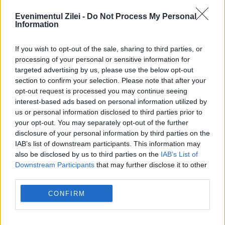
mai mare parc de distracții din Europa!
Evenimentul Zilei -
Do Not Process My Personal
25.000 de oameni au fost EVACUAȚI.
Information
Care este starea
If you wish to opt-out of the sale, sharing to third parties, or
27 MAI 2018
processing of your personal or sensitive information for
targeted advertising by us, please use the below opt-out
Un incendiu devastator, care a avut loc în al
section to confirm your selection. Please note that after your
opt-out request is processed you may continue seeing
doilea cel mai mare parc de distracții din
interest-based ads based on personal information utilized by
Europa a provocat rănirea a mai multor
us or personal information disclosed to third parties prior to
your opt-out. You may separately opt-out of the further
oameni. Sute de pompieri au intervenit...
disclosure of your personal information by third parties on the
IAB’s list of downstream participants. This information may
also be disclosed by us to third parties on the
IAB’s List of
Downstream Participants
that may further disclose it to other
third parties.
CONFIRM