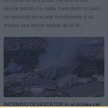
Un șurub strâns prost. De atât a fost
nevoie pentru ca roata mare dintr-un parc
de distracții să nu mai funcționeze și să
arunce una dintre cabine de la 16...
INCENDIU DEVASTATOR în al doilea cel