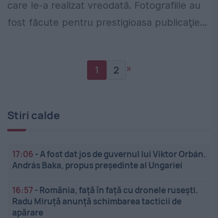
care le-a realizat vreodată. Fotografiile au
fost făcute pentru prestigioasa publicaţie...
»
1
2
Stiri calde
17:06
-
A fost dat jos de guvernul lui Viktor Orbán.
András Baka, propus președinte al Ungariei
16:57
-
România, față în față cu dronele rusești.
Radu Miruță anunță schimbarea tacticii de
apărare