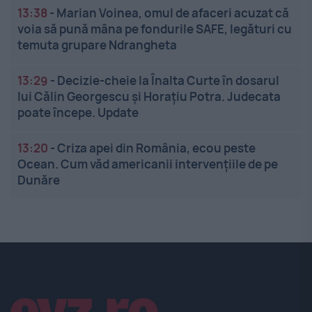
13:38
-
Marian Voinea, omul de afaceri acuzat că
voia să pună mâna pe fondurile SAFE, legături cu
temuta grupare Ndrangheta
13:29
-
Decizie-cheie la Înalta Curte în dosarul
lui Călin Georgescu și Horațiu Potra. Judecata
poate începe. Update
13:20
-
Criza apei din România, ecou peste
Ocean. Cum văd americanii intervențiile de pe
Dunăre
Linkuri utile