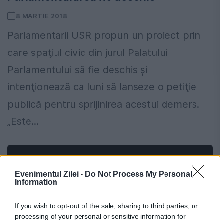
8 MARTIE 2018
Parlamentarii USR propun un proiect prin
care spaţiul civic din jurul Palatului
Parlamentului să fie deschis şi
intenţionează ca luni să lanseze o petiţie
publică pentru sprijinirea acestui demers.
„Este...
Evenimentul Zilei -
Do Not Process My Personal
Information
If you wish to opt-out of the sale, sharing to third parties, or
processing of your personal or sensitive information for