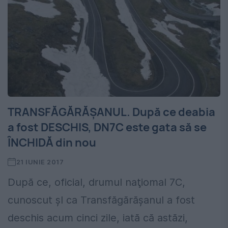
TRANSFĂGĂRĂŞANUL. După ce deabia
a fost DESCHIS, DN7C este gata să se
ÎNCHIDĂ din nou
21 IUNIE 2017
După ce, oficial, drumul naţiomal 7C,
cunoscut şI ca Transfăgărăşanul a fost
deschis acum cinci zile, iată că astăzi,