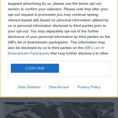
targeted advertising by us, please use the below opt-out
section to confirm your selection. Please note that after your
opt-out request is processed you may continue seeing
interest-based ads based on personal information utilized by
us or personal information disclosed to third parties prior to
your opt-out. You may separately opt-out of the further
Ministrul Educației, PREGĂTIT să își dea
disclosure of your personal information by third parties on the
DEMISIA
IAB’s list of downstream participants. This information may
also be disclosed by us to third parties on the
IAB’s List of
4 OCTOMBRIE 2017
Downstream Participants
that may further disclose it to other
third parties.
Ministrul Educaţiei, Liviu Pop, a declarat,
CONFIRM
astăzi, că va demisiona doar dacă grupul
PSD-ALDE îi va cere să facă acest lucru,
Data Deletion
Data Access
Privacy Policy
precizând că nu are de ce să recurgă la...