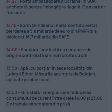
14:27
-
Fosta ambasadoare a Ucrainei în SUA,
anchetată pentru îmbogățire ilegală. Ce avere ar
fi ascuns
14:10
-
Sorin Grindeanu: Parlamentul a evitat
pierderea a 5,8 miliarde de euro din PNRR și a
deblocat 16,7 miliarde din SAFE
14:00
-
Pandora: confecții cu denumire de
origine controlată și vinuri croite cu stil
13:58
-
Apă „cu porția” în zece localități din
județul Bihor. Măsurile anunțate de Bolojan,
aplicate pe plan local
13:50
-
Ministerul Energiei cere reducerea
consumului de curent între orele 19.00 și 23.00.
Ce trebuie să scoatem din priză