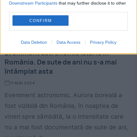
Downstream Participants
that may further disclose it to other
third parties.
CONFIRM
Data Deletion
Data Access
Privacy Policy
Eveniment astronomic istoric în
România. De sute de ani nu s-a mai
întâmplat asta
11 MAI 2024
Eveniment astronomic. Aurora boreală a
fost vizibilă din România, în noaptea de
vineri spre sâmbătă, la o intensitate care
nu a mai fost documentată de sute de ani,