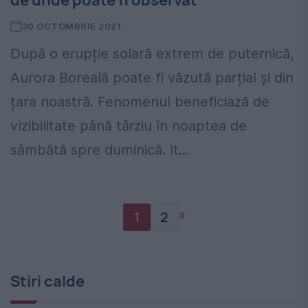
de unde poate fi observat
30 OCTOMBRIE 2021
După o erupție solară extrem de puternică,
Aurora Boreală poate fi văzută parțial și din
țara noastră. Fenomenul beneficiază de
vizibilitate până târziu în noaptea de
sâmbătă spre duminică. It...
»
1
2
Stiri calde