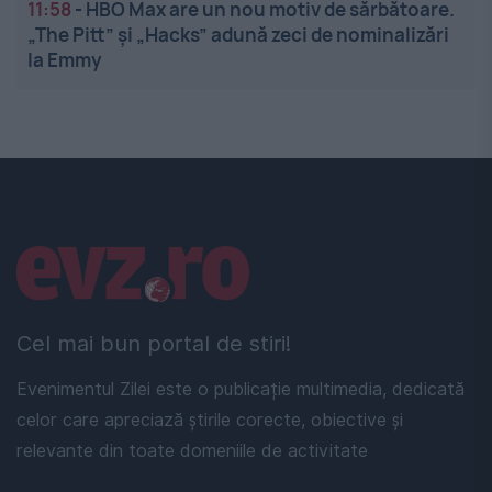
11:58
-
HBO Max are un nou motiv de sărbătoare.
„The Pitt” și „Hacks” adună zeci de nominalizări
la Emmy
Linkuri utile
Cel mai bun portal de stiri!
Evenimentul Zilei este o publicație multimedia, dedicată
celor care apreciază știrile corecte, obiective și
relevante din toate domeniile de activitate