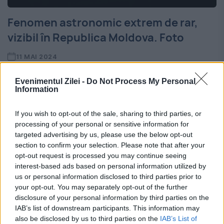
Fenomen astronomic extrem de rar,
vizibil în Republica Moldova. Foto
11 MAI 2024
Un fenomen astronomic extrem de rar și,
Evenimentul Zilei -
Do Not Process My Personal
Information
mai ales, absolut neobișnuit pentru această
latitudine, a fost observat noaptea trecută
If you wish to opt-out of the sale, sharing to third parties, or
processing of your personal or sensitive information for
în Republica Moldova. Aurora Boreală,
targeted advertising by us, please use the below opt-out
vizibilă în Republica Moldova Mai mulți...
section to confirm your selection. Please note that after your
opt-out request is processed you may continue seeing
interest-based ads based on personal information utilized by
us or personal information disclosed to third parties prior to
your opt-out. You may separately opt-out of the further
disclosure of your personal information by third parties on the
IAB’s list of downstream participants. This information may
also be disclosed by us to third parties on the
IAB’s List of