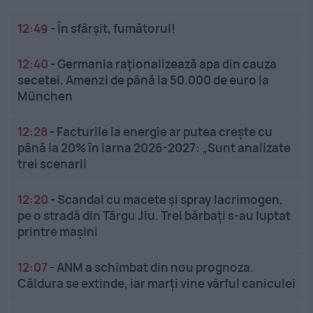
12:49
-
În sfârșit, fumătorul!
12:40
-
Germania raționalizează apa din cauza
secetei. Amenzi de până la 50.000 de euro la
München
12:28
-
Facturile la energie ar putea crește cu
până la 20% în iarna 2026-2027: „Sunt analizate
trei scenarii
12:20
-
Scandal cu macete și spray lacrimogen,
pe o stradă din Târgu Jiu. Trei bărbați s-au luptat
printre mașini
12:07
-
ANM a schimbat din nou prognoza.
Căldura se extinde, iar marți vine vârful caniculei