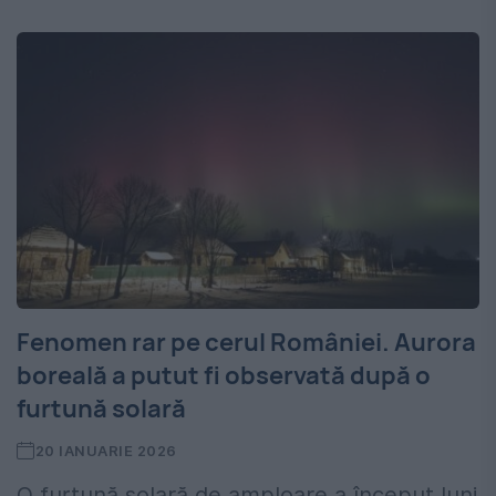
Fenomen rar pe cerul României. Aurora
boreală a putut fi observată după o
furtună solară
20 IANUARIE 2026
O furtună solară de amploare a început luni