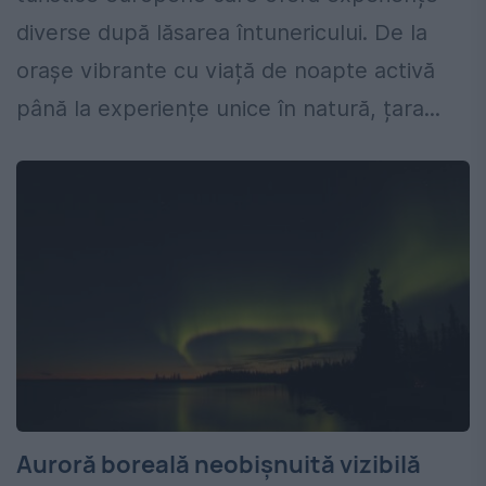
diverse după lăsarea întunericului. De la
orașe vibrante cu viață de noapte activă
până la experiențe unice în natură, țara...
Auroră boreală neobișnuită vizibilă