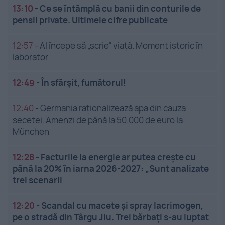
13:10
-
Ce se întâmplă cu banii din conturile de
pensii private. Ultimele cifre publicate
12:57
-
AI începe să „scrie” viață. Moment istoric în
laborator
12:49
-
În sfârșit, fumătorul!
12:40
-
Germania raționalizează apa din cauza
secetei. Amenzi de până la 50.000 de euro la
München
12:28
-
Facturile la energie ar putea crește cu
până la 20% în iarna 2026-2027: „Sunt analizate
trei scenarii
12:20
-
Scandal cu macete și spray lacrimogen,
pe o stradă din Târgu Jiu. Trei bărbați s-au luptat