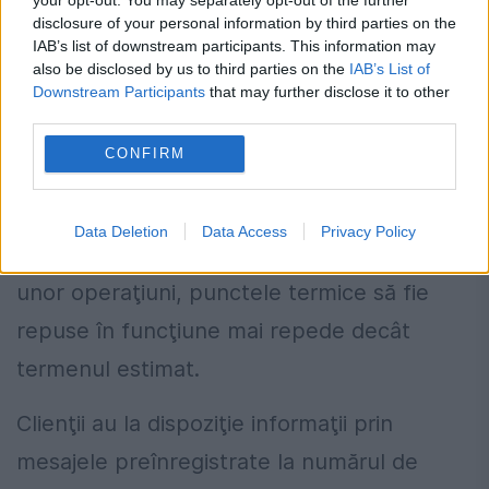
conductelor.
disclosure of your personal information by third parties on the
IAB’s list of downstream participants. This information may
Dispeceratele Companiei Municipale
also be disclosed by us to third parties on the
IAB’s List of
Downstream Participants
that may further disclose it to other
Termoenergetica Bucureşti şi echipele de
third parties.
intervenţie lucrează în regim permanent
CONFIRM
pentru soluţionarea problemelor apărute în
teren. Se va lucra simultan în mai multe
Data Deletion
Data Access
Privacy Policy
puncte, astfel încât, pe măsura finalizării
unor operaţiuni, punctele termice să fie
repuse în funcţiune mai repede decât
termenul estimat.
Clienţii au la dispoziţie informaţii prin
mesajele preînregistrate la numărul de