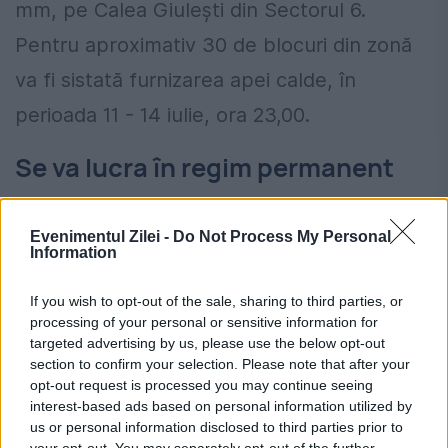
mm, pe Calea Giuleşti din Sectorul 6.
Pentru aproximativ 30 de blocuri din zonă
va fi sistată furnizarea apei calde, în
perioada 11 - 14 iulie, ora 23,00.
Se va lucra în regim permanent
Reprezentanţii Termoenergetica precizează
Evenimentul Zilei -
Do Not Process My Personal
că termenele lucrărilor sunt estimate
Information
înainte de deschiderea şantierelor şi
If you wish to opt-out of the sale, sharing to third parties, or
decopertarea galeriilor. Aceştia au punctat
processing of your personal or sensitive information for
targeted advertising by us, please use the below opt-out
că finalizarea lucrărilor depinde de
section to confirm your selection. Please note that after your
complexitatea lor, care este în directă
opt-out request is processed you may continue seeing
interest-based ads based on personal information utilized by
legătură cu starea de degradare a
us or personal information disclosed to third parties prior to
your opt-out. You may separately opt-out of the further