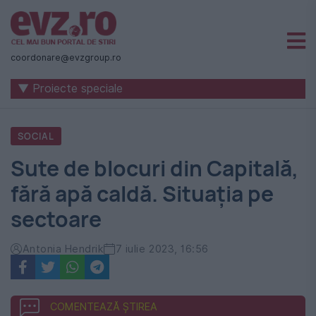
Știri
naționale
coordonare@evzgroup.ro
și
▼ Proiecte speciale
internaționale
|
SOCIAL
România
Sute de blocuri din Capitală,
-
fără apă caldă. Situația pe
Evenimentul
sectoare
Zilei
Antonia Hendrik
7 iulie 2023, 16:56
COMENTEAZĂ ȘTIREA