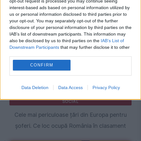
opt-out request is processed you may continue seeing
interest-based ads based on personal information utilized by
Cine este femeia care conduce cel mai
us or personal information disclosed to third parties prior to
your opt-out. You may separately opt-out of the further
puternic serviciu secret din Europa
disclosure of your personal information by third parties on the
IAB’s list of downstream participants. This information may
also be disclosed by us to third parties on the
IAB’s List of
Downstream Participants
that may further disclose it to other
third parties.
CONFIRM
Data Deletion
Data Access
Privacy Policy
SOCIAL
Cele mai periculoase țări din Europa pentru
șoferi. Ce loc ocupă România în clasament