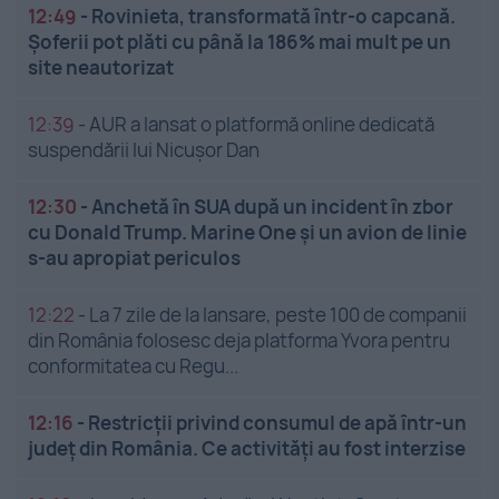
12:49
-
Rovinieta, transformată într-o capcană.
Șoferii pot plăti cu până la 186% mai mult pe un
site neautorizat
12:39
-
AUR a lansat o platformă online dedicată
suspendării lui Nicușor Dan
12:30
-
Anchetă în SUA după un incident în zbor
cu Donald Trump. Marine One și un avion de linie
s-au apropiat periculos
12:22
-
La 7 zile de la lansare, peste 100 de companii
din România folosesc deja platforma Yvora pentru
conformitatea cu Regu...
12:16
-
Restricții privind consumul de apă într-un
județ din România. Ce activități au fost interzise