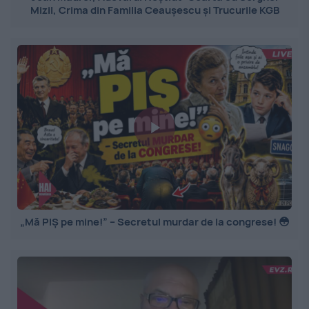
Mizil, Crima din Familia Ceaușescu și Trucurile KGB
„Mă PIȘ pe mine!” – Secretul murdar de la congrese! 😳