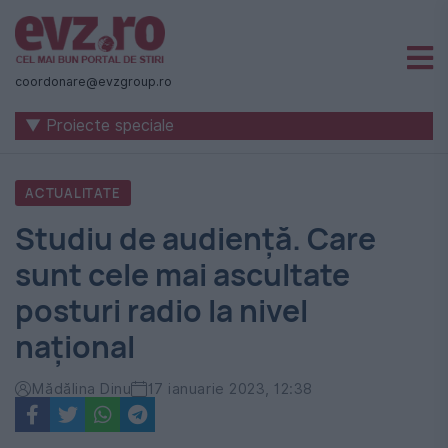
Știri
naționale
coordonare@evzgroup.ro
și
▼ Proiecte speciale
internaționale
|
ACTUALITATE
România
Studiu de audienţă. Care
-
sunt cele mai ascultate
Evenimentul
posturi radio la nivel
Zilei
național
Mădălina Dinu
17 ianuarie 2023, 12:38