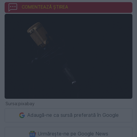
COMENTEAZĂ ȘTIREA
Sursa:pixabay
Adaugă-ne ca sursă preferată în Google
Urmărește-ne pe Google News