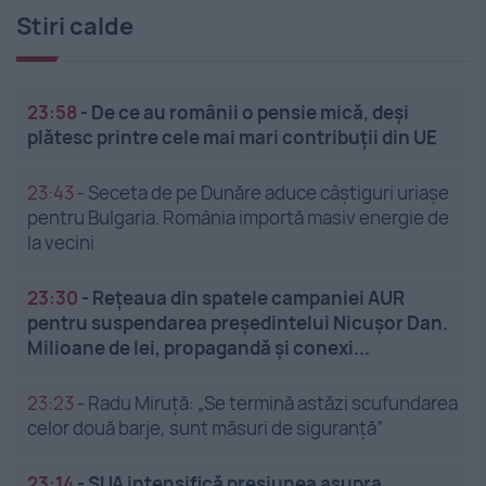
Stiri calde
23:58
-
De ce au românii o pensie mică, deși
plătesc printre cele mai mari contribuții din UE
23:43
-
Seceta de pe Dunăre aduce câștiguri uriașe
pentru Bulgaria. România importă masiv energie de
la vecini
23:30
-
Rețeaua din spatele campaniei AUR
pentru suspendarea președintelui Nicușor Dan.
Milioane de lei, propagandă și conexi...
23:23
-
Radu Miruță: „Se termină astăzi scufundarea
celor două barje, sunt măsuri de siguranţă”
23:14
-
SUA intensifică presiunea asupra