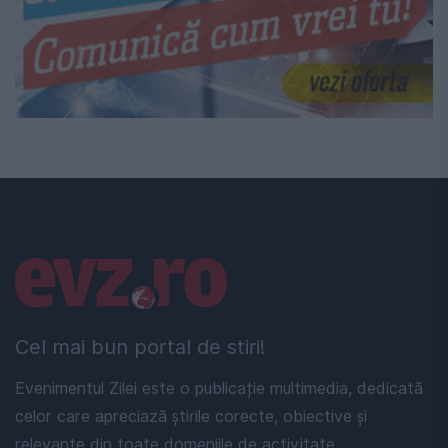
Linkuri utile
Cel mai bun portal de stiri!
Evenimentul Zilei este o publicație multimedia, dedicată
celor care apreciază știrile corecte, obiective și
relevante din toate domeniile de activitate