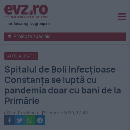
Știri
naționale
coordonare@evzgroup.ro
și
▼ Proiecte speciale
internaționale
|
ACTUALITATE
România
Spitalul de Boli Infecțioase
-
Constanța se luptă cu
Evenimentul
pandemia doar cu bani de la
Zilei
Primărie
Feri Predescu
21 martie 2020, 17:42