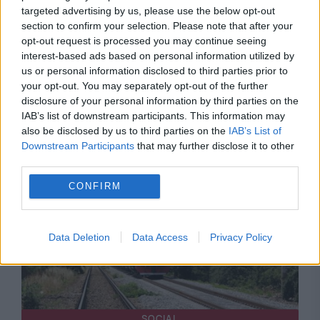
targeted advertising by us, please use the below opt-out
section to confirm your selection. Please note that after your
opt-out request is processed you may continue seeing
interest-based ads based on personal information utilized by
ECONOMIE
us or personal information disclosed to third parties prior to
your opt-out. You may separately opt-out of the further
Constanța, evaluată peste România de Fitch.
disclosure of your personal information by third parties on the
Orașul a primit un calificativ financiar care
IAB’s list of downstream participants. This information may
also be disclosed by us to third parties on the
IAB’s List of
depășește ratingul țării
Downstream Participants
that may further disclose it to other
third parties.
CONFIRM
Data Deletion
Data Access
Privacy Policy
SOCIAL