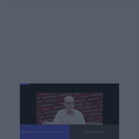
Următorul videoclip în 4
Anulează