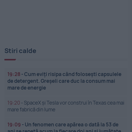
Stiri calde
19:28
-
Cum eviți risipa când folosești capsulele
de detergent. Greșeli care duc la consum mai
mare de energie
19:20
-
SpaceX și Tesla vor construi în Texas cea mai
mare fabrică din lume
19:09
-
Un fenomen care apărea o dată la 53 de
ani se repetă acum la fiecare doi ani și jumătate