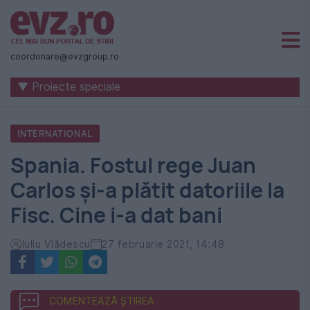
Știri
naționale
coordonare@evzgroup.ro
și
▼ Proiecte speciale
internaționale
|
INTERNATIONAL
România
Spania. Fostul rege Juan
-
Carlos și-a plătit datoriile la
Evenimentul
Fisc. Cine i-a dat bani
Zilei
Iuliu Vlădescu
27 februarie 2021, 14:48
COMENTEAZĂ ȘTIREA