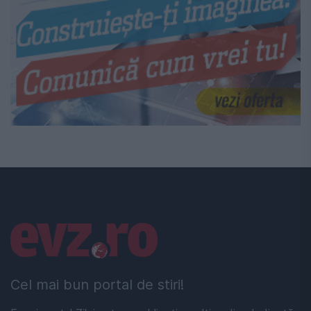
Linkuri utile
Cel mai bun portal de stiri!