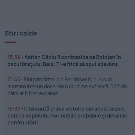
Stiri calde
15:54
-
Adrian Câciu îl contrazice pe Bolojan în
cazul brațului Bala: Ți-e frică să spui adevărul
15:45
-
Fiul primăriței din Berchișești, pus sub
acuzare într-un dosar de o cruzime extremă. 662 de
câini ar fi fost eutanasi...
15:37
-
UTA caută prima victorie din acest sezon,
contra Rapidului. Formațiile probabile și detaliile
confruntării