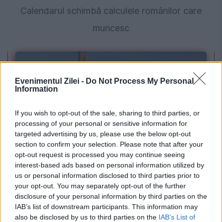
Calendarul schimbă calculele românilor care
muncesc
Evenimentul Zilei -
Do Not Process My Personal
Information
If you wish to opt-out of the sale, sharing to third parties, or
processing of your personal or sensitive information for
targeted advertising by us, please use the below opt-out
section to confirm your selection. Please note that after your
POLITICA
opt-out request is processed you may continue seeing
interest-based ads based on personal information utilized by
PSD cere activarea mecanismului european
us or personal information disclosed to third parties prior to
your opt-out. You may separately opt-out of the further
de urgență pentru energie și susține
disclosure of your personal information by third parties on the
menținerea centralelor pe cărbune. Critici la
IAB’s list of downstream participants. This information may
also be disclosed by us to third parties on the
IAB’s List of