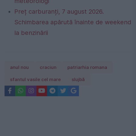
meteorologi
Preț carburanți, 7 august 2026.
Schimbarea apărută înainte de weekend
la benzinării
anul nou
craciun
patriarhia romana
sfantul vasile cel mare
slujbă