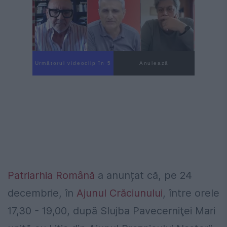
Următorul videoclip în 4
Anulează
Patriarhia Română
a anunțat că, pe 24
decembrie, în
Ajunul Crăciunului
, între orele
17,30 - 19,00, după Slujba Pavecerniţei Mari