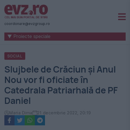
Știri
naționale
coordonare@evzgroup.ro
și
▼ Proiecte speciale
internaționale
|
SOCIAL
România
Slujbele de Crăciun și Anul
-
Nou vor fi oficiate în
Evenimentul
Catedrala Patriarhală de PF
Zilei
Daniel
Maria Dima
21 decembrie 2022, 20:19