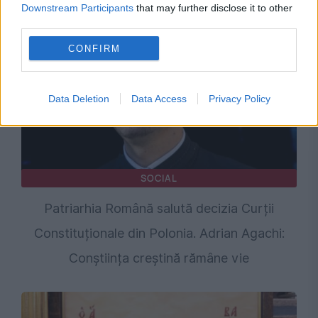
adresa lui Bolojan
Downstream Participants
that may further disclose it to other
third parties.
CONFIRM
Data Deletion
Data Access
Privacy Policy
SOCIAL
Patriarhia Română salută decizia Curții
Constituționale din Polonia. Adrian Agachi:
Conștiința creștină rămâne vie