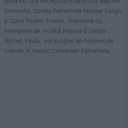
unită cu Litia din Ajunul Praznicului Naşterii
Domnului, Corala Patriarhală Nicolae Lungu
şi Corul Psaltic Tronos, împreună cu
interpreta de muzică populară Letiţia
(Boroi) Vişoiu, vor susţine un concert de
colinde în naosul Catedralei Patriarhale.