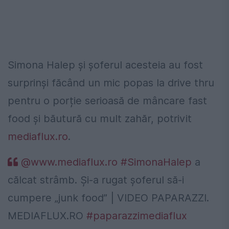
Simona Halep și șoferul acesteia au fost
surprinși făcând un mic popas la drive thru
pentru o porție serioasă de mâncare fast
food și băutură cu mult zahăr, potrivit
mediaflux.ro
.
@www.mediaflux.ro
#SimonaHalep
a
călcat strâmb. Și-a rugat șoferul să-i
cumpere „junk food” | VIDEO PAPARAZZI.
MEDIAFLUX.RO
#paparazzimediaflux