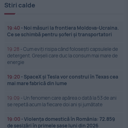
Stiri calde
19:40
-
Noi măsuri la frontiera Moldova-Ucraina.
Ce se schimbă pentru șoferi și transportatori
19:28
-
Cum eviți risipa când folosești capsulele de
detergent. Greșeli care duc la consum mai mare de
energie
19:20
-
SpaceX și Tesla vor construi în Texas cea
mai mare fabrică din lume
19:09
-
Un fenomen care apărea o dată la 53 de ani
se repetă acum la fiecare doi ani și jumătate
19:00
-
Violența domestică în România: 72.859
de sesizări în primele șase luni din 2026