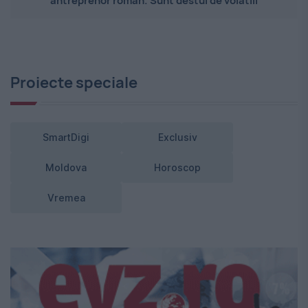
antreprenor român. Sunt destul de volatili
Proiecte speciale
SmartDigi
Exclusiv
Moldova
Horoscop
Vremea