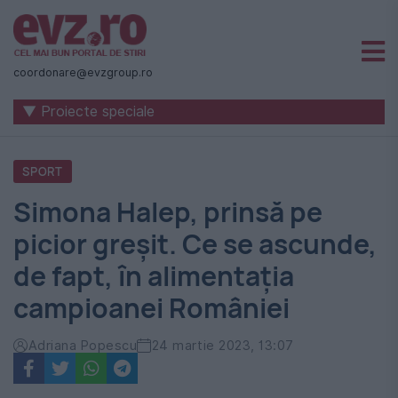
Știri
naționale
coordonare@evzgroup.ro
și
▼ Proiecte speciale
internaționale
|
SPORT
România
Simona Halep, prinsă pe
-
picior greșit. Ce se ascunde,
Evenimentul
de fapt, în alimentația
Zilei
campioanei României
Adriana Popescu
24 martie 2023, 13:07