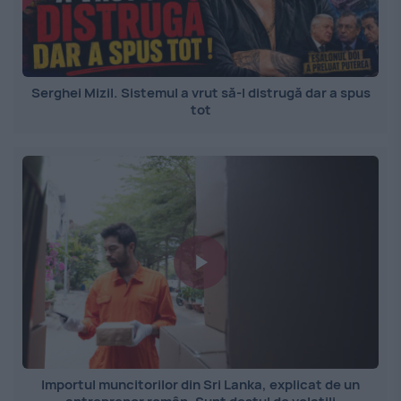
Serghei Mizil. Sistemul a vrut să-l distrugă dar a spus
tot
Importul muncitorilor din Sri Lanka, explicat de un