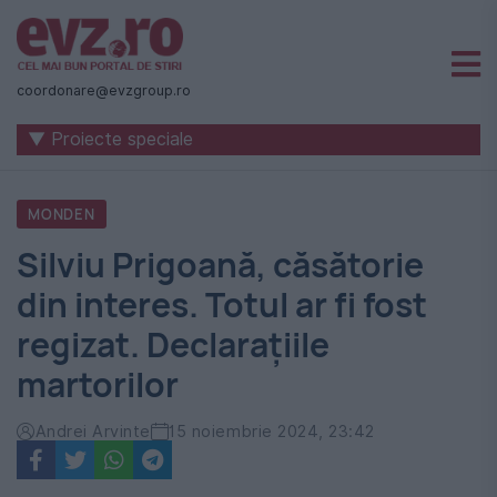
Știri
naționale
coordonare@evzgroup.ro
și
▼ Proiecte speciale
internaționale
|
MONDEN
România
Silviu Prigoană, căsătorie
-
din interes. Totul ar fi fost
Evenimentul
regizat. Declarațiile
Zilei
martorilor
Andrei Arvinte
15 noiembrie 2024, 23:42