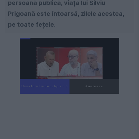
persoană publică, viața lui Silviu
Prigoană este întoarsă, zilele acestea,
pe toate fețele.
Următorul videoclip în 4
Anulează