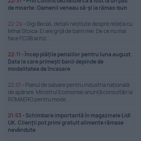
22:37
-
Phil Collins dezvăluie că a fost la un pas
de moarte: Oamenii veneau să-și ia rămas-bun
22:29
-
Gigi Becali, detalii neștiute despre relația cu
Mihai Stoica: El are grijă de banii mei. De ce nu mai
face FCSB achiz...
22:11
-
Încep plățile pensiilor pentru luna august.
Data la care primești banii depinde de
modalitatea de încasare
22:01
-
Planul de salvare pentru industria națională
de apărare. Ministrul Economiei anunță consultări la
ROMAERO pentru mode...
21:53
-
Schimbare importantă în magazinele Lidl
UK. Clienții pot primi gratuit alimente rămase
nevândute