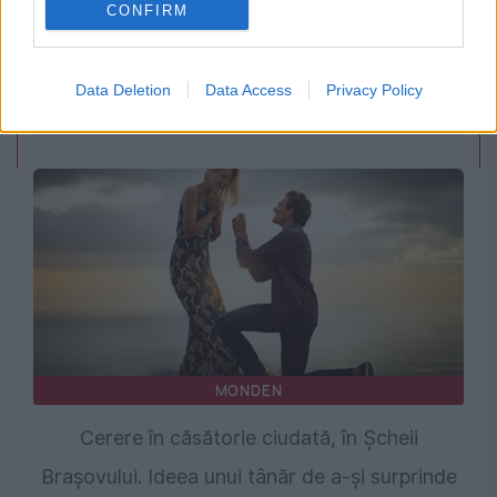
CONFIRM
Sorin Grindeanu: Parlamentul a evitat
pierderea a 5,8 miliarde de euro din PNRR și a
Data Deletion
Data Access
Privacy Policy
deblocat 16,7 miliarde din SAFE
MONDEN
Cerere în căsătorie ciudată, în Șcheii
Brașovului. Ideea unui tânăr de a-și surprinde