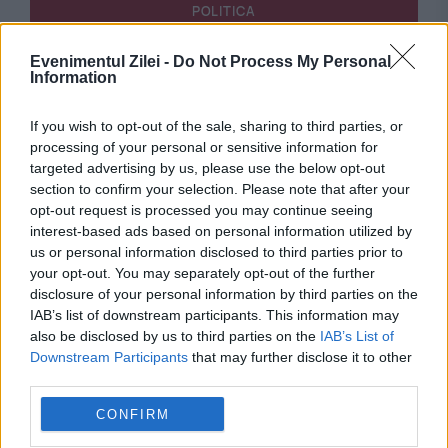
POLITICA
Planul AUR pentru debarcarea președintelui.
Evenimentul Zilei -
Do Not Process My Personal
Information
George Simion susține că a demarat
suspendarea lui Nicușor Dan
If you wish to opt-out of the sale, sharing to third parties, or
processing of your personal or sensitive information for
targeted advertising by us, please use the below opt-out
section to confirm your selection. Please note that after your
opt-out request is processed you may continue seeing
interest-based ads based on personal information utilized by
us or personal information disclosed to third parties prior to
your opt-out. You may separately opt-out of the further
disclosure of your personal information by third parties on the
IAB’s list of downstream participants. This information may
also be disclosed by us to third parties on the
IAB’s List of
Downstream Participants
that may further disclose it to other
SOCIAL
third parties.
SANITAS suspendă greva generală, dar
CONFIRM