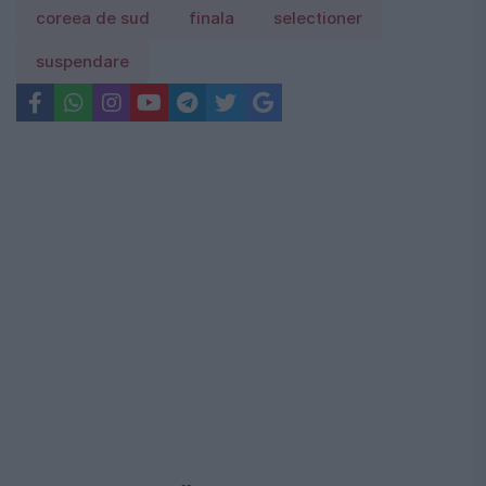
coreea de sud
finala
selectioner
suspendare