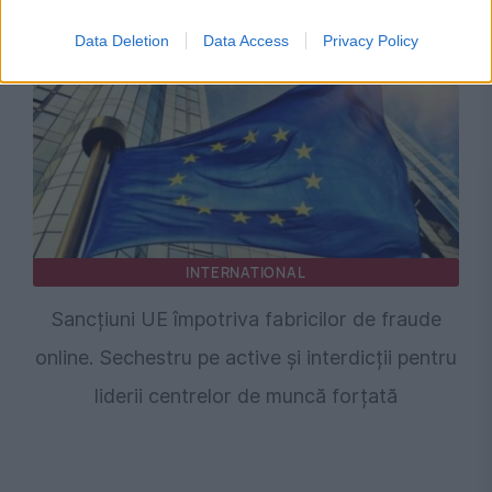
amenință că protestul poate fi reluat
Data Deletion
Data Access
Privacy Policy
INTERNATIONAL
Sancțiuni UE împotriva fabricilor de fraude
online. Sechestru pe active și interdicții pentru
liderii centrelor de muncă forțată