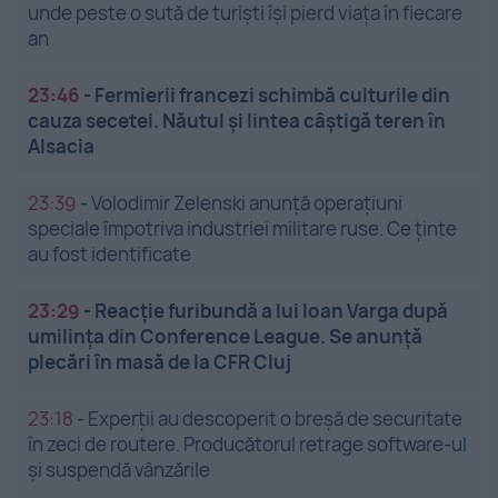
unde peste o sută de turiști își pierd viața în fiecare
an
23:46
-
Fermierii francezi schimbă culturile din
cauza secetei. Năutul și lintea câștigă teren în
Alsacia
23:39
-
Volodimir Zelenski anunță operațiuni
speciale împotriva industriei militare ruse. Ce ținte
au fost identificate
23:29
-
Reacție furibundă a lui Ioan Varga după
umilința din Conference League. Se anunță
plecări în masă de la CFR Cluj
23:18
-
Experții au descoperit o breșă de securitate
în zeci de routere. Producătorul retrage software-ul
și suspendă vânzările