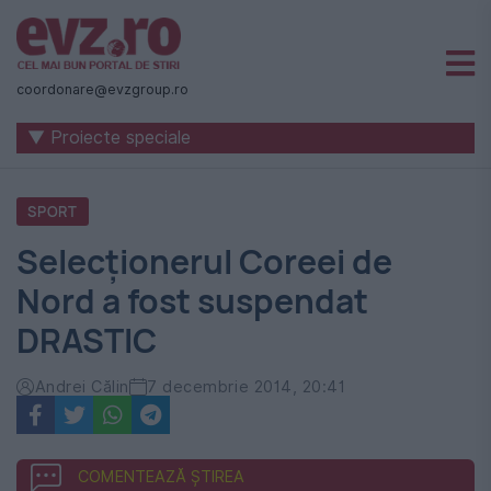
Știri
naționale
coordonare@evzgroup.ro
și
▼ Proiecte speciale
internaționale
|
SPORT
România
Selecționerul Coreei de
-
Nord a fost suspendat
Evenimentul
DRASTIC
Zilei
Andrei Călin
7 decembrie 2014, 20:41
COMENTEAZĂ ȘTIREA