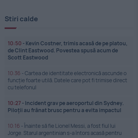
Stiri calde
10:50
-
Kevin Costner, trimis acasă de pe platou,
de Clint Eastwood. Povestea spusă acum de
Scott Eastwood
10:36
-
Cartea de identitate electronică ascunde o
funcție foarte utilă. Datele care pot fi trimise direct
cu telefonul
10:27
-
Incident grav pe aeroportul din Sydney.
Piloții au frânat brusc pentru a evita impactul
10:16
-
Înainte să fie Lionel Messi, a fost fiul lui
Jorge. Starul argentinian s-a întors acasă pentru