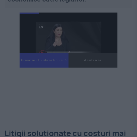
Următorul videoclip în 4
Anulează
Litigii soluționate cu costuri mai