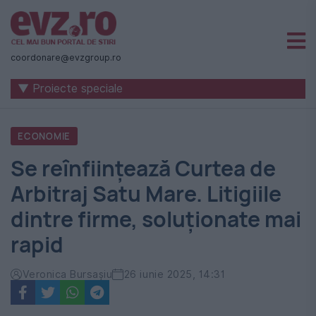
Știri
naționale
coordonare@evzgroup.ro
și
▼ Proiecte speciale
internaționale
|
ECONOMIE
România
Se reînființează Curtea de
-
Arbitraj Satu Mare. Litigiile
Evenimentul
dintre firme, soluționate mai
Zilei
rapid
Veronica Bursașiu
26 iunie 2025, 14:31