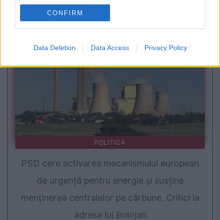
Guvernului privind RA-APPS. Avocat: „Au
CONFIRM
existat trei avize negative”
Data Deletion
Data Access
Privacy Policy
POLITICA
PSD cere activarea mecanismului european
de urgență pentru energie și susține
menținerea centralelor pe cărbune. Critici la
adresa lui Bolojan