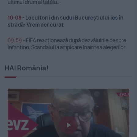
ultimul drum al tatălu...
10:08
-
Locuitorii din sudul Bucureștiului ies în
stradă: Vrem aer curat
09:59
-
FIFA reacționează după dezvăluirile despre
Infantino. Scandalul ia amploare înaintea alegerilor
HAI România!