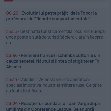
00:20
-
Evoluția lui pește prăjit: de la Topor la
profesorul de ”finanțe comportamentale”
23:55
-
Destinația turistică mortală: locul din Europa
unde peste o sută de turiști își pierd viața în fiecare
an
23:46
-
Fermierii francezi schimbă culturile din
cauza secetei. Năutul și lintea câștigă teren în
Alsacia
23:39
-
Volodimir Zelenski anunță operațiuni
speciale împotriva industriei militare ruse. Ce ținte
au fost identificate
23:29
-
Reacție furibundă a lui Ioan Varga după
umilința din Conference League. Se anunță