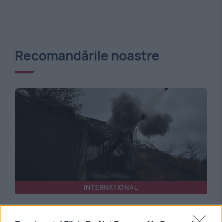
Recomandările noastre
INTERNATIONAL
Volodimir Zelenski anunță operațiuni speciale