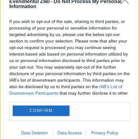
Evenimentul Zilei -
Do Not Process My Personal
împotriva industriei militare ruse. Ce ținte au
Information
fost identificate
If you wish to opt-out of the sale, sharing to third parties, or
processing of your personal or sensitive information for
targeted advertising by us, please use the below opt-out
section to confirm your selection. Please note that after your
opt-out request is processed you may continue seeing
interest-based ads based on personal information utilized by
us or personal information disclosed to third parties prior to
your opt-out. You may separately opt-out of the further
disclosure of your personal information by third parties on the
IAB’s list of downstream participants. This information may
also be disclosed by us to third parties on the
IAB’s List of
INTERNATIONAL
Downstream Participants
that may further disclose it to other
third parties.
Rusia reacționează, după fragmentele de
CONFIRM
dronă găsite în Republica Moldova. Acuzații la
adresa oficialilor de la Chișinău
Data Deletion
Data Access
Privacy Policy