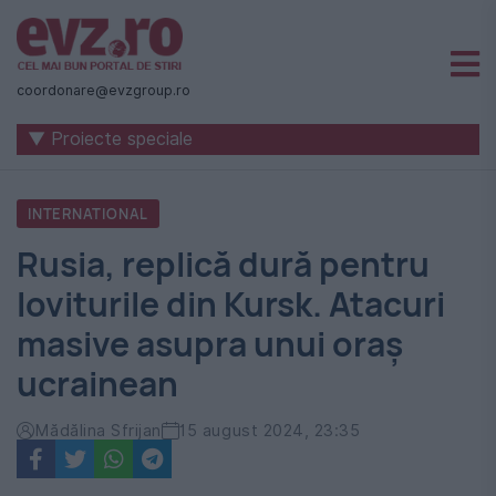
Știri
naționale
coordonare@evzgroup.ro
și
▼ Proiecte speciale
internaționale
|
INTERNATIONAL
România
Rusia, replică dură pentru
-
loviturile din Kursk. Atacuri
Evenimentul
masive asupra unui oraș
Zilei
ucrainean
Mădălina Sfrijan
15 august 2024, 23:35