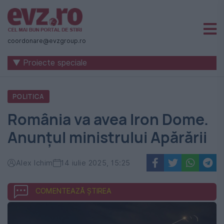
Știri
naționale
coordonare@evzgroup.ro
și
▼ Proiecte speciale
internaționale
|
POLITICA
România
România va avea Iron Dome.
-
Anunțul ministrului Apărării
Evenimentul
Zilei
Alex Ichim
14 iulie 2025, 15:25
COMENTEAZĂ ȘTIREA