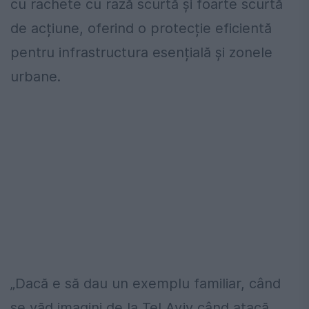
cu rachete cu rază scurtă și foarte scurtă
de acțiune, oferind o protecție eficientă
pentru infrastructura esențială și zonele
urbane.
„Dacă e să dau un exemplu familiar, când
se văd imagini de la Tel Aviv când atacă