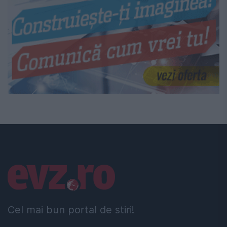
Linkuri utile
Cel mai bun portal de stiri!