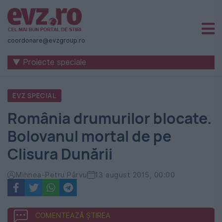
Știri
naționale
coordonare@evzgroup.ro
și
▼ Proiecte speciale
internaționale
|
EVZ SPECIAL
România
România drumurilor blocate.
-
Bolovanul mortal de pe
Evenimentul
Clisura Dunării
Zilei
Mihnea-Petru Pârvu
13 august 2015, 00:00
COMENTEAZĂ ȘTIREA