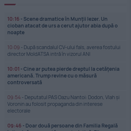
10:16
-
Scene dramatice în Munții Iezer. Un
cioban atacat de urs a cerut ajutor abia după o
noapte
10:09
-
După scandalul CV-ului fals, averea fostului
director MoldATSA intră în vizorul ANI
10:01
-
Cine ar putea pierde dreptul la cetățenia
americană. Trump revine cu o măsură
controversată
09:54
-
Deputatul PAS Oazu Nantoi: Dodon, Vlah și
Voronin au folosit propaganda din interese
electorale
09:46
-
Doar două persoane din Familia Regală