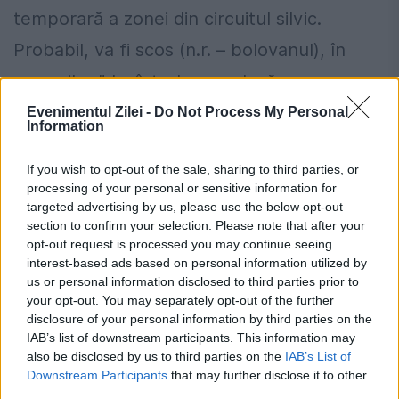
temporară a zonei din circuitul silvic.
Probabil, va fi scos (n.r. – bolovanul), în
zece zile...”. La întrebarea, dacă nu cumva
birocraţia a fost cea care a perpetuat
Evenimentul Zilei -
Do Not Process My Personal
Information
această stare de fapt, prefectul Ciobanu a
If you wish to opt-out of the sale, sharing to third parties, or
dat din umeri: „Probabil”. E bine că până
processing of your personal or sensitive information for
acum n-a murit nimeni.
targeted advertising by us, please use the below opt-out
section to confirm your selection. Please note that after your
opt-out request is processed you may continue seeing
Preț carburanți, 7 august 2026.
interest-based ads based on personal information utilized by
us or personal information disclosed to third parties prior to
Schimbarea apărută înainte de weekend
your opt-out. You may separately opt-out of the further
la benzinării
disclosure of your personal information by third parties on the
IAB’s list of downstream participants. This information may
141 de localități au impus restricții la apă.
also be disclosed by us to third parties on the
IAB’s List of
Downstream Participants
that may further disclose it to other
Lista cu râurile și zonele afectate
third parties.