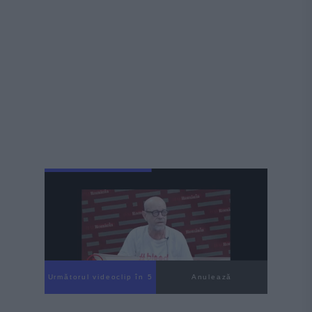
Următorul videoclip în 3
Anulează