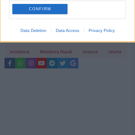
CONFIRM
berzeasca
blocat
caras severin
Data Deletion
Data Access
Privacy Policy
clisura dunarii
CNAIR
drum
mehedinți
moldova
Moldova Nouă
orsova
resita