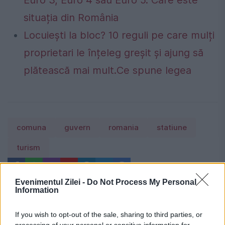
Euro 3, Euro 4 sau Euro 5. Care este
situația din România
Locuiești la bloc? 10 reguli pe care mulți
proprietari le înțeleg greșit și ajung să
plătească mai mult.Ce spune legea
comuna
guvern
romania
statiune
turism
Evenimentul Zilei -
Do Not Process My Personal
Information
If you wish to opt-out of the sale, sharing to third parties, or