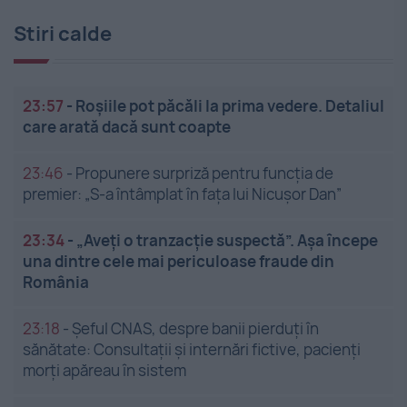
Stiri calde
23:57
-
Roșiile pot păcăli la prima vedere. Detaliul
care arată dacă sunt coapte
23:46
-
Propunere surpriză pentru funcția de
premier: „S-a întâmplat în fața lui Nicușor Dan”
23:34
-
„Aveți o tranzacție suspectă”. Așa începe
una dintre cele mai periculoase fraude din
România
23:18
-
Șeful CNAS, despre banii pierduți în
sănătate: Consultații și internări fictive, pacienți
morți apăreau în sistem