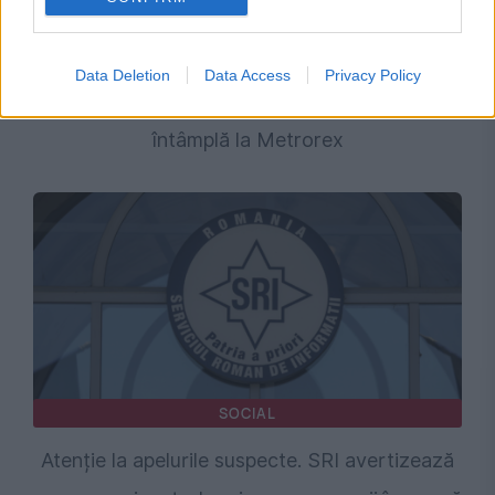
SOCIAL
Amenzi pentru călătorii STB care vorbesc pe
Data Deletion
Data Access
Privacy Policy
speaker sau ascultă muzică fără căști. Ce se
întâmplă la Metrorex
SOCIAL
Atenție la apelurile suspecte. SRI avertizează