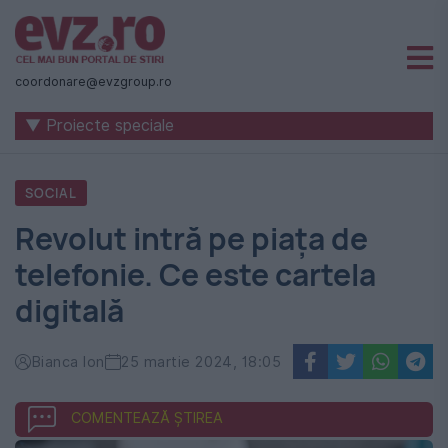
Știri
naționale
coordonare@evzgroup.ro
și
▼ Proiecte speciale
internaționale
|
SOCIAL
România
Revolut intră pe piața de
-
telefonie. Ce este cartela
Evenimentul
digitală
Zilei
Bianca Ion
25 martie 2024, 18:05
COMENTEAZĂ ȘTIREA