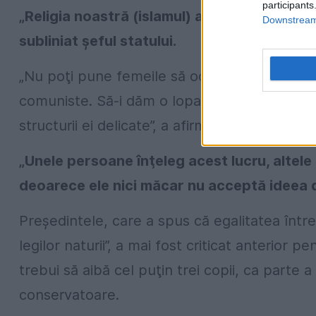
participants
„Religia noastră (islamul) a trasat un loc pe
Downstream 
subliniat şeful statului.
„Nu poţi pune femeile să ocupe aceleaşi sluj
comuniste. Să-i dăm o lopată şi să o punem
structurii ei delicate”, a afirmat Erdogan.
„Unele persoane înţeleg acest lucru, altele 
deoarece ele nici măcar nu acceptă ideea d
Preşedintele, care a spus că egalitatea într
legilor naturii”, a mai fost criticat anterior p
trebui să aibă cel puţin trei copii, ca parte 
conservatoare.