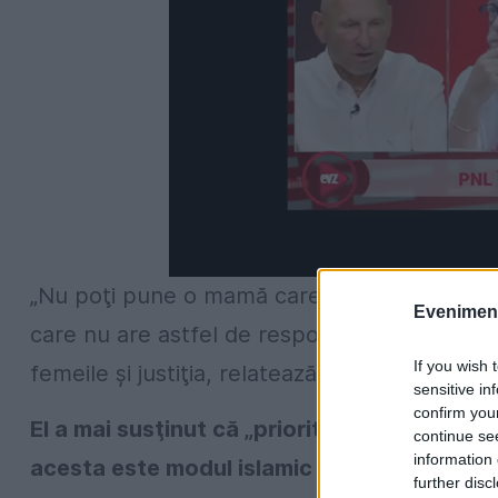
„Nu poţi pune o mamă care alăptează pe o po
Evenimentu
care nu are astfel de responsabilităţi”, a afi
If you wish 
femeile şi justiţia, relatează agențiile intern
sensitive in
confirm you
El a mai susţinut că „prioritatea” femeilor 
continue se
information 
acesta este modul islamic corect de viaţă.
further disc