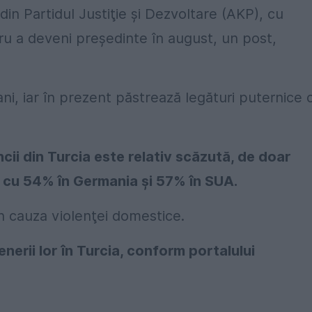
din Partidul Justiţie şi Dezvoltare (AKP), cu
tru a deveni preşedinte în august, un post,
ni, iar în prezent păstrează legături puternice 
cii din Turcia este relativ scăzută, de doar
 cu 54% în Germania şi 57% în SUA.
in cauza violenţei domestice.
nerii lor în Turcia, conform portalului