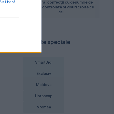
Pandora: confecții cu denumire de
B’s List of
origine controlată și vinuri croite cu
stil
va
Proiecte speciale
SmartDigi
Exclusiv
Moldova
Horoscop
Vremea