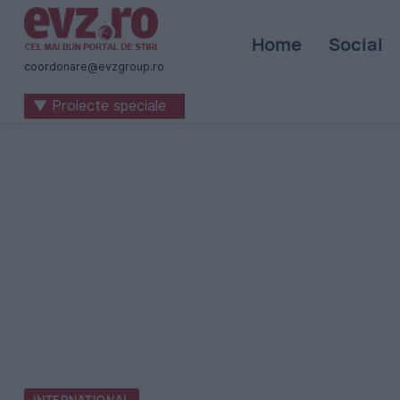
Știri
Home
Social
naționale
coordonare@evzgroup.ro
și
▼ Proiecte speciale
internaționale
|
România
-
Evenimentul
Zilei