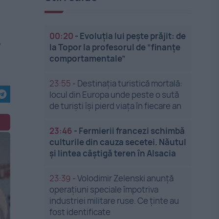
00:20
-
Evoluția lui pește prăjit: de
r
la Topor la profesorul de ”finanțe
comportamentale”
23:55
-
Destinația turistică mortală:
locul din Europa unde peste o sută
de turiști își pierd viața în fiecare an
23:46
-
Fermierii francezi schimbă
culturile din cauza secetei. Năutul
și lintea câștigă teren în Alsacia
23:39
-
Volodimir Zelenski anunță
operațiuni speciale împotriva
industriei militare ruse. Ce ținte au
fost identificate