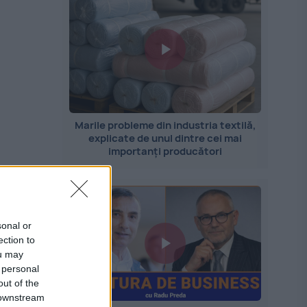
Marile probleme din industria textilă,
explicate de unul dintre cei mai
importanți producători
t
sonal or
ection to
ou may
 personal
out of the
 downstream