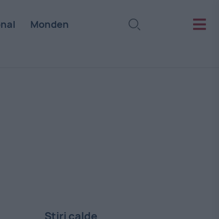
onal
Monden
Stiri calde