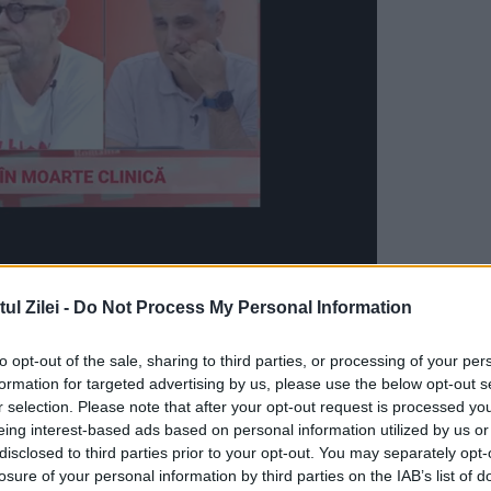
ziţie egală, cu aceleaşi aşteptări, cu un bărba
l Zilei -
Do Not Process My Personal Information
rmat Erdogan, în cadrul unei conferinţe privind
to opt-out of the sale, sharing to third parties, or processing of your per
aționale, citate de Agerpres.
formation for targeted advertising by us, please use the below opt-out s
r selection. Please note that after your opt-out request is processed y
ar trebui să fie naşterea de copii, adăugând că
eing interest-based ads based on personal information utilized by us or
disclosed to third parties prior to your opt-out. You may separately opt-
losure of your personal information by third parties on the IAB’s list of