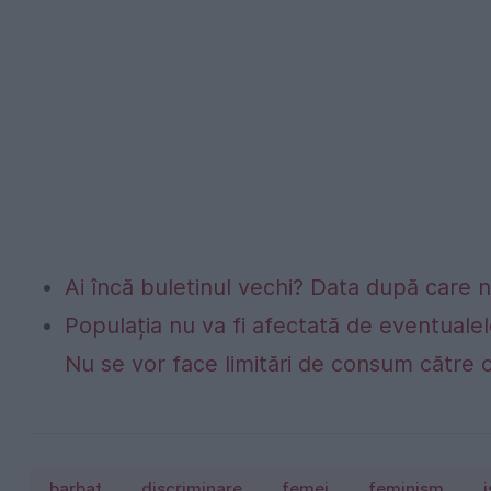
Ai încă buletinul vechi? Data după care nu
Populația nu va fi afectată de eventualel
Nu se vor face limitări de consum către 
barbat
discriminare
femei
feminism