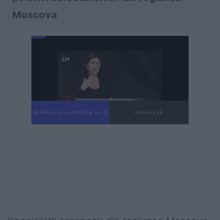
Moscova
Următorul videoclip în 4
Anulează