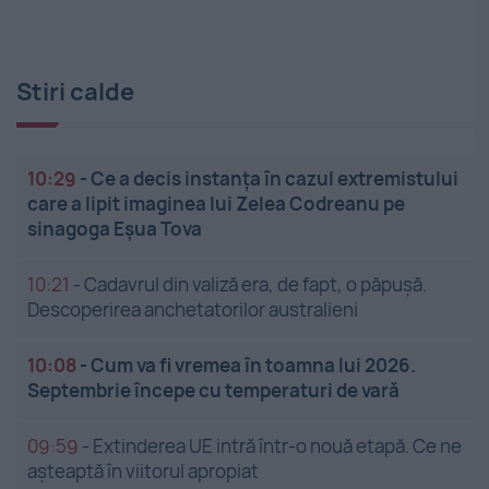
Stiri calde
10:29
-
Ce a decis instanța în cazul extremistului
care a lipit imaginea lui Zelea Codreanu pe
sinagoga Eșua Tova
10:21
-
Cadavrul din valiză era, de fapt, o păpușă.
Descoperirea anchetatorilor australieni
10:08
-
Cum va fi vremea în toamna lui 2026.
Septembrie începe cu temperaturi de vară
09:59
-
Extinderea UE intră într-o nouă etapă. Ce ne
așteaptă în viitorul apropiat