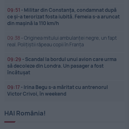
09:51
-
Militar din Constanța, condamnat după
ce și-a terorizat fosta iubită. Femeia s-a aruncat
din mașină la 110 km/h
09:38
-
Originea mitului ambulanței negre, un fapt
real. Polițiștii răpeau copii în Franța
09:29
-
Scandal la bordul unui avion care urma
să decoleze din Londra. Un pasager a fost
încătușat
09:17
-
Irina Begu s-a măritat cu antrenorul
Victor Crivoi, în weekend
HAI România!