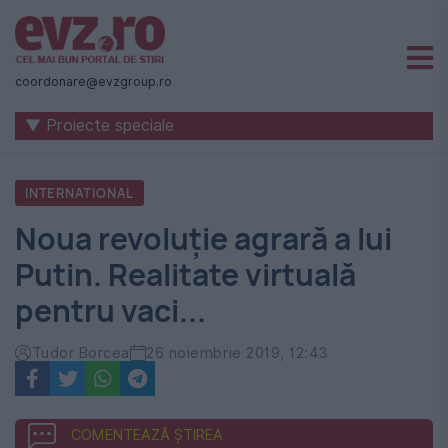
Știri
naționale
coordonare@evzgroup.ro
și
▼ Proiecte speciale
internaționale
|
INTERNATIONAL
România
Noua revoluție agrară a lui
-
Putin. Realitate virtuală
Evenimentul
pentru vaci...
Zilei
Tudor Borcea
26 noiembrie 2019, 12:43
COMENTEAZĂ ȘTIREA