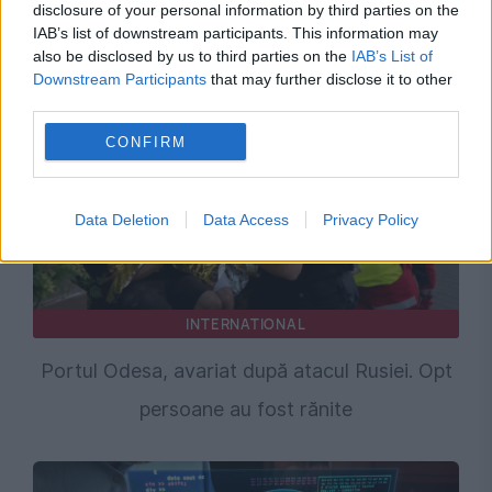
disclosure of your personal information by third parties on the
realitate geopolitică: Bucureștiul a luat o
IAB’s list of downstream participants. This information may
pauză de la a conta
also be disclosed by us to third parties on the
IAB’s List of
Downstream Participants
that may further disclose it to other
third parties.
CONFIRM
Data Deletion
Data Access
Privacy Policy
INTERNATIONAL
Portul Odesa, avariat după atacul Rusiei. Opt
persoane au fost rănite