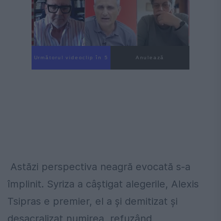
Următorul videoclip în 4
Anulează
Astăzi perspectiva neagră evocată s-a
împlinit. Syriza a câștigat alegerile, Alexis
Tsipras e premier, el a și demitizat și
desacralizat numirea, refuzând