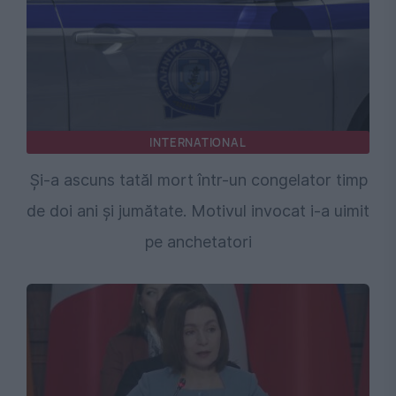
INTERNATIONAL
Și-a ascuns tatăl mort într-un congelator timp
de doi ani și jumătate. Motivul invocat i-a uimit
pe anchetatori