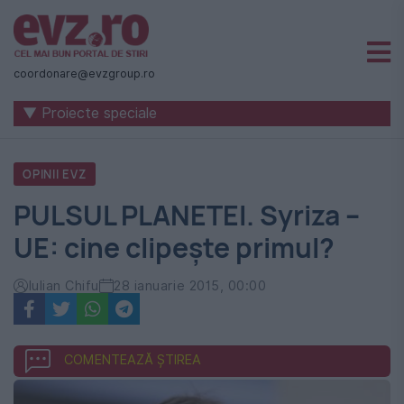
Știri
naționale
coordonare@evzgroup.ro
și
▼ Proiecte speciale
internaționale
|
OPINII EVZ
România
PULSUL PLANETEI. Syriza –
-
UE: cine clipește primul?
Evenimentul
Zilei
Iulian Chifu
28 ianuarie 2015, 00:00
COMENTEAZĂ ȘTIREA