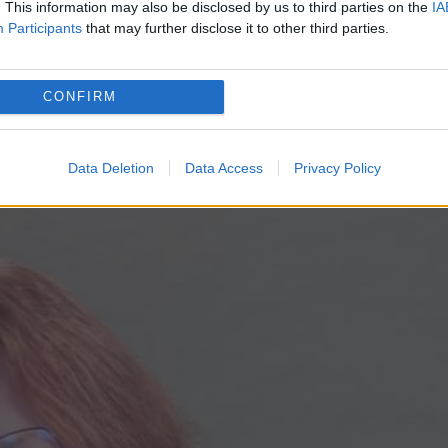
olemice pe Facebook. O cheamă Mihaela Miroiu 
. This information may also be disclosed by us to third parties on the
IA
Participants
that may further disclose it to other third parties.
iei.
ște tirania cancel/woke/pc, iar delațiunea
CONFIRM
rmare
”, a scris profesorul Adrian Papahagi.
Data Deletion
Data Access
Privacy Policy