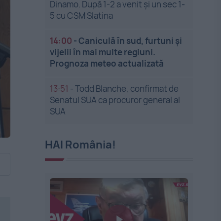
Dinamo. După 1-2 a venit și un sec 1-
5 cu CSM Slatina
14:00
-
Caniculă în sud, furtuni și
vijelii în mai multe regiuni.
Prognoza meteo actualizată
13:51
-
Todd Blanche, confirmat de
Senatul SUA ca procuror general al
SUA
HAI România!