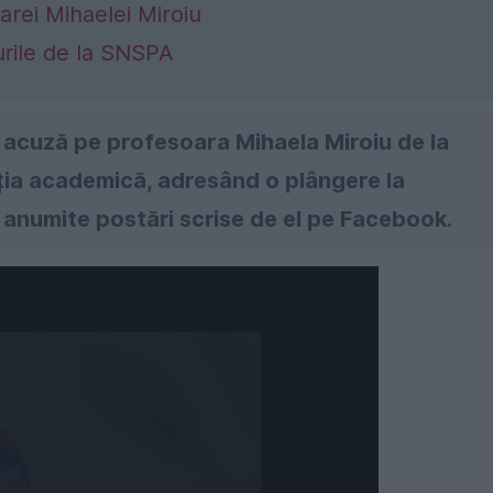
arei Mihaelei Miroiu
urile de la SNSPA
o acuză pe profesoara Mihaela Miroiu de la
ția academică, adresând o plângere la
 anumite postări scrise de el pe Facebook.