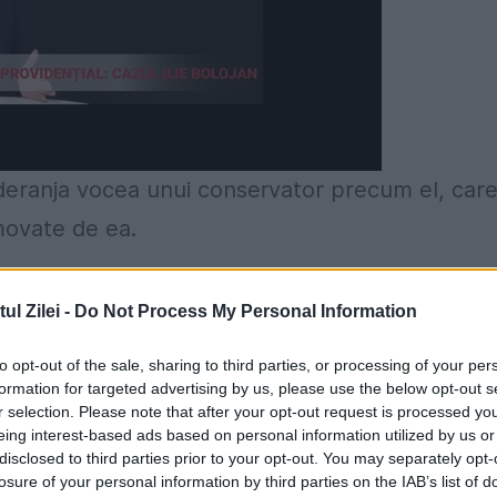
eranja vocea unui conservator precum el, car
movate de ea.
ofesoarei Mihaelei Miroiu
l Zilei -
Do Not Process My Personal Information
ta nu s-a arătat nici pe departe la fel de
to opt-out of the sale, sharing to third parties, or processing of your per
c sub supravegherea ei la SNSPA, despre care
formation for targeted advertising by us, please use the below opt-out s
r selection. Please note that after your opt-out request is processed y
eing interest-based ads based on personal information utilized by us or
disclosed to third parties prior to your opt-out. You may separately opt-
t să-mi închidă gura pârându-mă la
losure of your personal information by third parties on the IAB’s list of