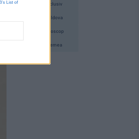
și
B’s List of
Exclusiv
Moldova
Horoscop
Vremea