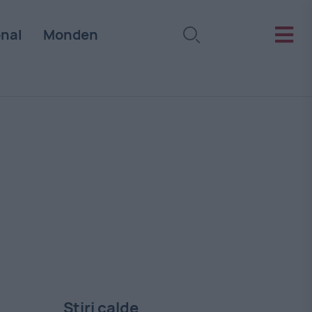
onal
Monden
Stiri calde