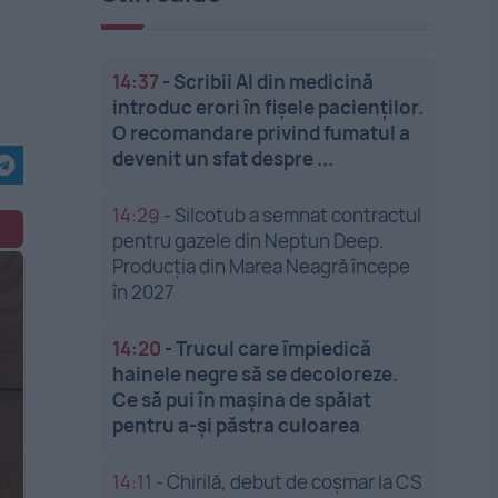
14:37
-
Scribii AI din medicină
introduc erori în fișele pacienților.
O recomandare privind fumatul a
devenit un sfat despre ...
14:29
-
Silcotub a semnat contractul
pentru gazele din Neptun Deep.
Producția din Marea Neagră începe
în 2027
14:20
-
Trucul care împiedică
hainele negre să se decoloreze.
Ce să pui în mașina de spălat
pentru a-și păstra culoarea
14:11
-
Chirilă, debut de coșmar la CS