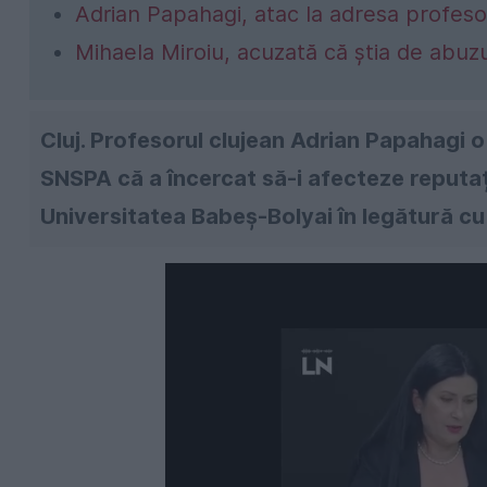
Adrian Papahagi, atac la adresa profeso
Mihaela Miroiu, acuzată că știa de abuz
Cluj. Profesorul clujean Adrian Papahagi 
SNSPA că a încercat să-i afecteze reputa
Universitatea Babeș-Bolyai în legătură cu