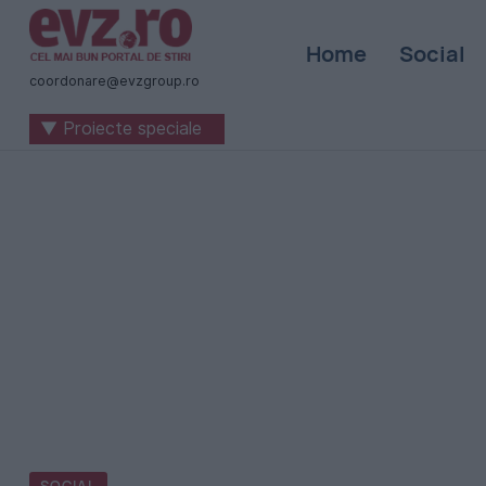
Știri
Home
Social
naționale
coordonare@evzgroup.ro
și
▼ Proiecte speciale
internaționale
|
România
-
Evenimentul
Zilei