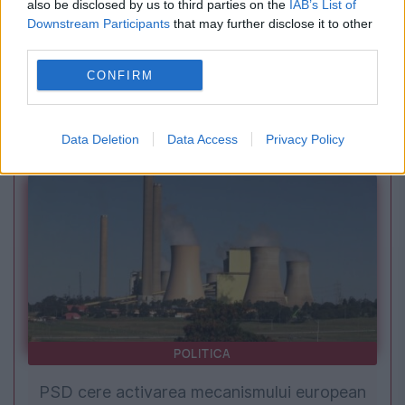
also be disclosed by us to third parties on the
IAB’s List of
Downstream Participants
that may further disclose it to other
third parties.
OPINII EVZ
CONFIRM
Mecena Românilor. Între Calea Victoriei și
Aleea Teilor.
Data Deletion
Data Access
Privacy Policy
POLITICA
PSD cere activarea mecanismului european