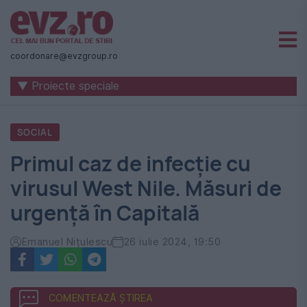
Știri
naționale
coordonare@evzgroup.ro
și
▼ Proiecte speciale
internaționale
|
SOCIAL
România
Primul caz de infecție cu
-
virusul West Nile. Măsuri de
Evenimentul
urgență în Capitală
Zilei
Emanuel Nițulescu
26 iulie 2024, 19:50
COMENTEAZĂ ȘTIREA