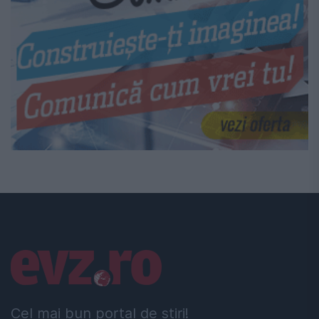
Linkuri utile
Cel mai bun portal de stiri!