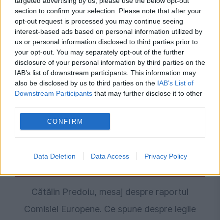
targeted advertising by us, please use the below opt-out
section to confirm your selection. Please note that after your
Cătălin Predoiu, precizări despre legea
opt-out request is processed you may continue seeing
integrității: Proiectul conține toate garanțiile
interest-based ads based on personal information utilized by
us or personal information disclosed to third parties prior to
de transparență
your opt-out. You may separately opt-out of the further
disclosure of your personal information by third parties on the
IAB’s list of downstream participants. This information may
also be disclosed by us to third parties on the
IAB’s List of
Downstream Participants
that may further disclose it to other
third parties.
CONFIRM
Data Deletion
Data Access
Privacy Policy
POLITICA
Cătălin Predoiu, mesaj despre raportul
Comisiei Europene. Ce spune despre legile