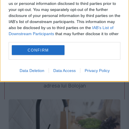
us or personal information disclosed to third parties prior to
your opt-out. You may separately opt-out of the further
disclosure of your personal information by third parties on the
IAB’s list of downstream participants. This information may
also be disclosed by us to third parties on the
IAB’s List of
Downstream Participants
that may further disclose it to other
third parties.
POLITICA
CONFIRM
PSD cere activarea mecanismului european
de urgență pentru energie și susține
Data Deletion
Data Access
Privacy Policy
menținerea centralelor pe cărbune. Critici la
adresa lui Bolojan