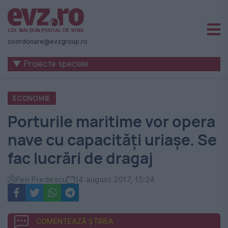
Știri
naționale
coordonare@evzgroup.ro
și
▼ Proiecte speciale
internaționale
|
ECONOMIE
România
Porturile maritime vor opera
-
nave cu capacități uriașe. Se
Evenimentul
fac lucrări de dragaj
Zilei
Feri Predescu
14 august 2017, 15:24
COMENTEAZĂ ȘTIREA