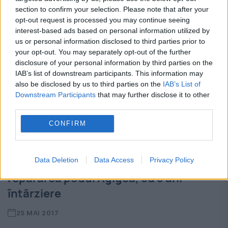
section to confirm your selection. Please note that after your
opt-out request is processed you may continue seeing
interest-based ads based on personal information utilized by
us or personal information disclosed to third parties prior to
your opt-out. You may separately opt-out of the further
disclosure of your personal information by third parties on the
IAB’s list of downstream participants. This information may
also be disclosed by us to third parties on the
IAB’s List of
Downstream Participants
that may further disclose it to other
third parties.
CONFIRM
Ministrul Transporturilor inaugurează
Data Deletion
Data Access
Privacy Policy
repararea podul Agigea, cu 5 ani
întârziere
25 MAI 2017