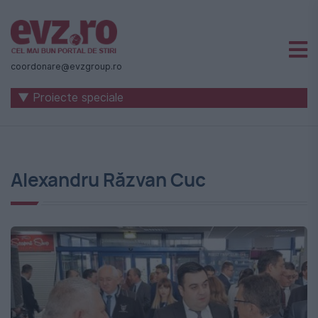
Știri
naționale
coordonare@evzgroup.ro
și
▼ Proiecte speciale
internaționale
|
România
Alexandru Răzvan Cuc
-
Evenimentul
Zilei