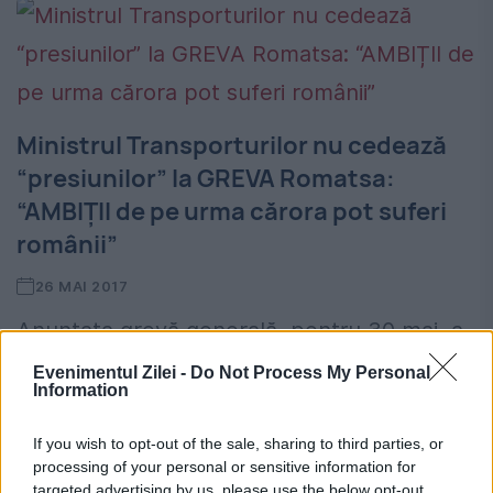
Ministrul Transporturilor nu cedează
“presiunilor” la GREVA Romatsa:
“AMBIȚII de pe urma cărora pot suferi
românii”
26 MAI 2017
Anunțata grevă generală, pentru 30 mai, a
salariaților Romatsa, nu pare să îl îngrijoreze
Evenimentul Zilei -
Do Not Process My Personal
Information
pe ministrul Transporturilor, Alexandru
Răzvan Cuc. Aflat la Agigea, unde a
If you wish to opt-out of the sale, sharing to third parties, or
processing of your personal or sensitive information for
verificat finalizarea reparațiilor la podul...
targeted advertising by us, please use the below opt-out