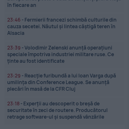
în fiecare an
23:46
-
Fermierii francezi schimbă culturile din
cauza secetei. Năutul și lintea câștigă teren în
Alsacia
23:39
-
Volodimir Zelenski anunță operațiuni
speciale împotriva industriei militare ruse. Ce
ținte au fost identificate
23:29
-
Reacție furibundă a lui Ioan Varga după
umilința din Conference League. Se anunță
plecări în masă de la CFR Cluj
23:18
-
Experții au descoperit o breșă de
securitate în zeci de routere. Producătorul
retrage software-ul și suspendă vânzările