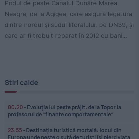
Podul de peste Canalul Dunăre Marea
Neagră, de la Agigea, care asigură legătura
dintre nordul și sudul litoralului, pe DN39, și
care ar fi trebuit reparat în 2012 cu bani...
Stiri calde
00:20
-
Evoluția lui pește prăjit: de la Topor la
profesorul de ”finanțe comportamentale”
23:55
-
Destinația turistică mortală: locul din
Europa unde peste o sută de turiști își pierd viața