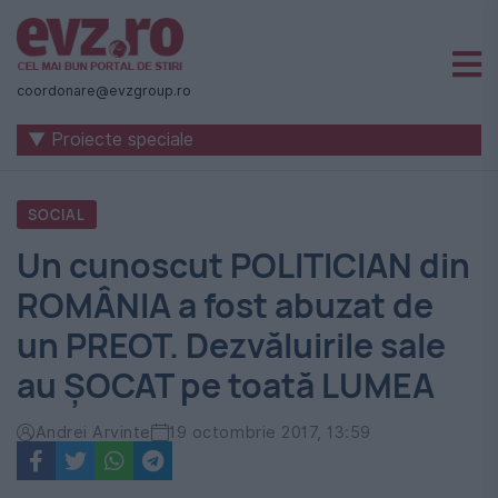
Știri
naționale
coordonare@evzgroup.ro
și
▼ Proiecte speciale
internaționale
|
SOCIAL
România
Un cunoscut POLITICIAN din
-
ROMÂNIA a fost abuzat de
Evenimentul
un PREOT. Dezvăluirile sale
Zilei
au ŞOCAT pe toată LUMEA
Andrei Arvinte
19 octombrie 2017, 13:59