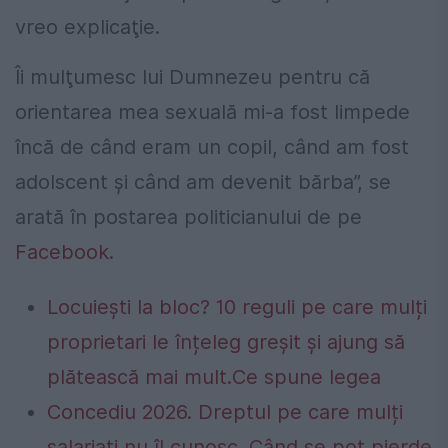
vreo explicaţie.
Îi mulţumesc lui Dumnezeu pentru că
orientarea mea sexuală mi-a fost limpede
încă de când eram un copil, când am fost
adolscent şi când am devenit bărba”, se
arată în postarea politicianului de pe
Facebook
.
Locuiești la bloc? 10 reguli pe care mulți
proprietari le înțeleg greșit și ajung să
plătească mai mult.Ce spune legea
Concediu 2026. Dreptul pe care mulți
salariați nu îl cunosc. Când se pot pierde