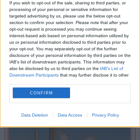
If you wish to opt-out of the sale, sharing to third parties, or
processing of your personal or sensitive information for
targeted advertising by us, please use the below opt-out
section to confirm your selection. Please note that after your
opt-out request is processed you may continue seeing
interest-based ads based on personal information utilized by
us or personal information disclosed to third parties prior to
your opt-out. You may separately opt-out of the further
disclosure of your personal information by third parties on the
IAB’s list of downstream participants. This information may
also be disclosed by us to third parties on the
IAB’s List of
Downstream Participants
that may further disclose it to other
POLITICA
third parties.
Anti-politica a devenit noua politică. De ce tot
CONFIRM
mai mulți alegători resping sistemul
Data Deletion
Data Access
Privacy Policy