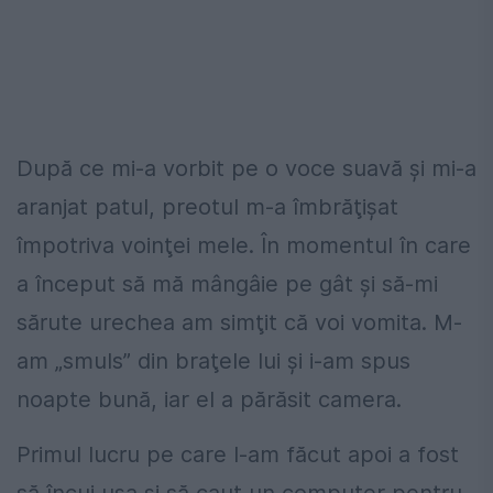
După ce mi-a vorbit pe o voce suavă şi mi-a
aranjat patul, preotul m-a îmbrăţişat
împotriva voinţei mele. În momentul în care
a început să mă mângâie pe gât şi să-mi
sărute urechea am simţit că voi vomita. M-
am „smuls” din braţele lui şi i-am spus
noapte bună, iar el a părăsit camera.
Primul lucru pe care l-am făcut apoi a fost