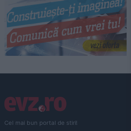
Linkuri utile
Cel mai bun portal de stiri!