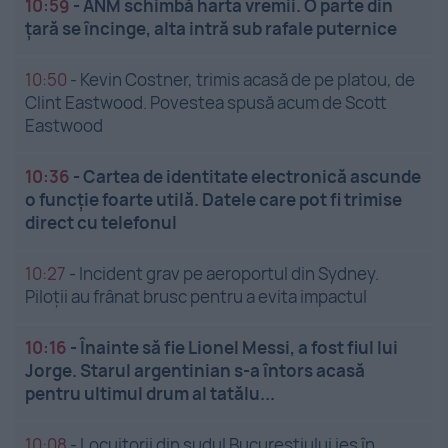
10:59
-
ANM schimbă harta vremii. O parte din
țară se încinge, alta intră sub rafale puternice
10:50
-
Kevin Costner, trimis acasă de pe platou, de
Clint Eastwood. Povestea spusă acum de Scott
Eastwood
10:36
-
Cartea de identitate electronică ascunde
o funcție foarte utilă. Datele care pot fi trimise
direct cu telefonul
10:27
-
Incident grav pe aeroportul din Sydney.
Piloții au frânat brusc pentru a evita impactul
10:16
-
Înainte să fie Lionel Messi, a fost fiul lui
Jorge. Starul argentinian s-a întors acasă
pentru ultimul drum al tatălu...
10:08
-
Locuitorii din sudul Bucureștiului ies în