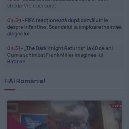
stradă: Vrem aer curat
09:59
-
FIFA reacționează după dezvăluirile
despre Infantino. Scandalul ia amploare înaintea
alegerilor
09:51
-
„The Dark Knight Returns”, la 40 de ani.
Cum a schimbat Frank Miller imaginea lui
Batman
HAI România!