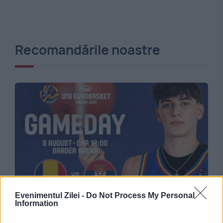
Recomandările noastre
SPORT
Evenimentul Zilei -
Do Not Process My Personal
România învinge Serbia la EuroBasket U16.
Information
Tricolorii au câștigat cu 75-73