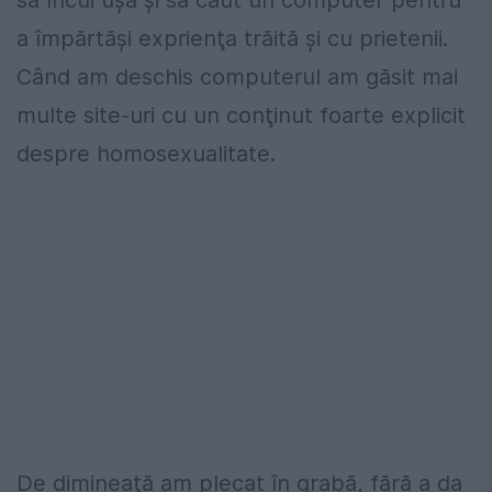
să încui uşa şi să caut un computer pentru
a împărtăşi exprienţa trăită şi cu prietenii.
Când am deschis computerul am găsit mai
multe site-uri cu un conţinut foarte explicit
despre homosexualitate.
De dimineaţă am plecat în grabă, fără a da