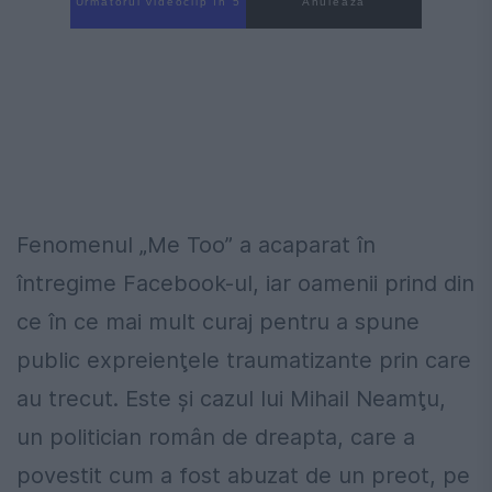
Următorul videoclip în 4
Anulează
Fenomenul „Me Too” a acaparat în
întregime Facebook-ul, iar oamenii prind din
ce în ce mai mult curaj pentru a spune
public expreienţele traumatizante prin care
au trecut. Este şi cazul lui Mihail Neamţu,
un politician român de dreapta, care a
povestit cum a fost abuzat de un preot, pe